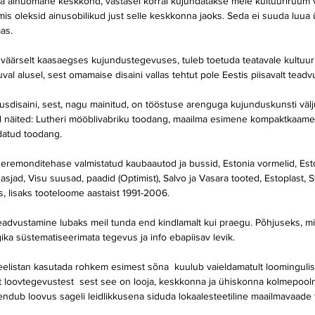
ja ainuomane keskkond, vastasel korral kujundatakse meie kultuuriruum 
is oleksid ainusobilikud just selle keskkonna jaoks. Seda ei suuda luua ü
as.
rdväärselt kaasaegses kujundustegevuses, tuleb toetuda teatavale kultuuri
uval alusel, sest omamaise disaini vallas tehtut pole Eestis piisavalt teadv
sdisaini, sest, nagu mainitud, on tööstuse arenguga kujunduskunsti väljun
äited: Lutheri mööblivabriku toodang, maailma esimene kompaktkaamera
ndatud toodang.
seremonditehase valmistatud kaubaautod ja bussid, Estonia vormelid, Esto
jad, Visu suusad, paadid (Optimist), Salvo ja Vasara tooted, Estoplast, S
, lisaks tooteloome aastaist 1991-2006.
eadvustamine lubaks meil tunda end kindlamalt kui praegu. Põhjuseks, m
ika süstematiseerimata tegevus ja info ebapiisav levik.
eelistan kasutada rohkem esimest sõna  kuulub vaieldamatult loomingulis
est loovtegevustest  sest see on looja, keskkonna ja ühiskonna kolmepooln
endub loovus sageli leidlikkusena siduda lokaalesteetiline maailmavaade 