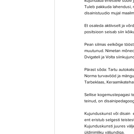
kujundada enestele sobiv 
Tuleb pakkuda lahendusi, m
disainistuudio mujal maailm
Et osaleda aktiivselt ja võ
positsioon seisab siin kõik
Pean silmas eelkõige tööstu
muutunud. Nimetan mõned n
Dvigateli ja Volta siinkuju
Pärast sõda: Tartu autokat
Norma turvavööd ja mänguas
Tarbeklaas, Keraamikatehas
Sellise kogemustepagasi t
teinud, on disainipedagoog
Kujunduskunst või disain  
ent eristub selgesti teist
Kujunduskunsti juures välj
üldinimliku väljundiga.