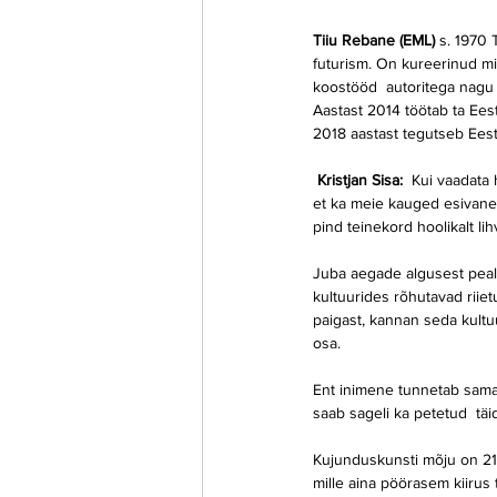
Tiiu Rebane (EML) 
s. 1970 
futurism. On kureerinud mit
koostööd  autoritega nagu Ka
Aastast 2014 töötab ta Eest
2018 aastast tegutseb Eesti
Kristjan Sisa: 
 Kui vaadata
et ka meie kauged esivanem
pind teinekord hoolikalt l
Juba aegade algusest peale
kultuurides rõhutavad riiet
paigast, kannan seda kultuu
osa.
Ent inimene tunnetab samam
saab sageli ka petetud  tä
Kujunduskunsti mõju on 21. 
mille aina pöörasem kiirus