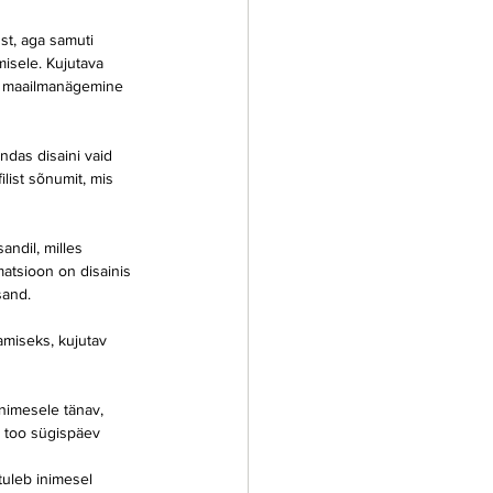
st, aga samuti 
isele. Kujutava 
ne maailmanägemine 
ndas disaini vaid 
list sõnumit, mis 
ndil, milles 
matsioon on disainis 
sand.
amiseks, kujutav 
nimesele tänav, 
la too sügispäev
uleb inimesel 