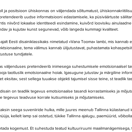
ll ja positsioon ühiskonnas on väljendada sõltumatust, ühiskonnakriitilisu
pretendeerib uudse informatsiooni edastamisele, ka püsiväärtuste säilitam
ähtis niivõrd lokaalse identiteedi esindamine, kuivõrd loovisiku ainulaad
jundav ja kujutav kunst segunevad, võib langeda kummagi kvaliteet.
-ajalt Eesti disainiklassikaks nimetatud «Vana Tooma» lambi, mis kannab e
ktsionaalne, tema välimus kannab ülijutustavat, puhastamata kohaspetsiifi
tustuse tundjatele.
s väljenduses pretendeerib inimesega suhestumisele emotsionaalsel tasa
oja taotluslik emotsionaalne hoiak. Igasugune jutustav ja märgiline infor
t eksitav, sest sellega tuuakse objekti tajumisel sisse teine, st teadlik ta
 disain on teadlik tegevus emotsionaalse tasandi korrastamiseks ja mõjut
e tegevus teadvuse korrale kutsumiseks ja mõjutamiseks.
ksin seega suveniiride hulka, mille juures meenub Tallinna külastanud i
üüja, kellelt lamp sai ostetud, tükike Tallinna ajalugu, paemüürid, võibol
etada kogemust. Et suhestuda teatud kultuuriruumi maailmanägemisega, t