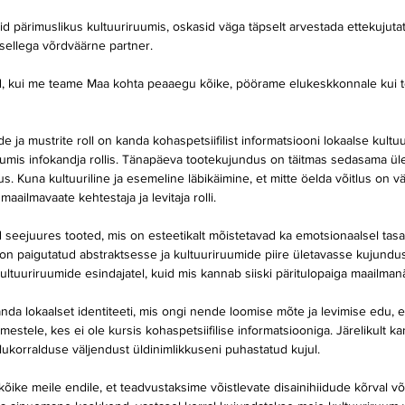
d pärimuslikus kultuuriruumis, oskasid väga täpselt arvestada ettekujuta
 sellega võrdväärne partner.
, kui me teame Maa kohta peaaegu kõike, pöörame elukeskkonnale kui t
e ja mustrite roll on kanda kohaspetsiifilist informatsiooni lokaalse kultuu
uumis infokandja rollis. Tänapäeva tootekujundus on täitmas sedasama üle
. Kuna kultuuriline ja esemeline läbikäimine, et mitte öelda võitlus on väg
aailmavaate kehtestaja ja levitaja rolli.
seejuures tooted, mis on esteetikalt mõistetavad ka emotsionaalsel tasand
n paigutatud abstraktsesse ja kultuuriruumide piire ületavasse kujundu
ultuuriruumide esindajatel, kuid mis kannab siiski päritulopaiga maailman
da lokaalset identiteeti, mis ongi nende loomise mõte ja levimise edu, 
estele, kes ei ole kursis kohaspetsiifilise informatsiooniga. Järelikult 
lukorralduse väljendust üldinimlikkuseni puhastatud kujul.
kõike meile endile, et teadvustaksime võistlevate disainihiidude kõrval võ