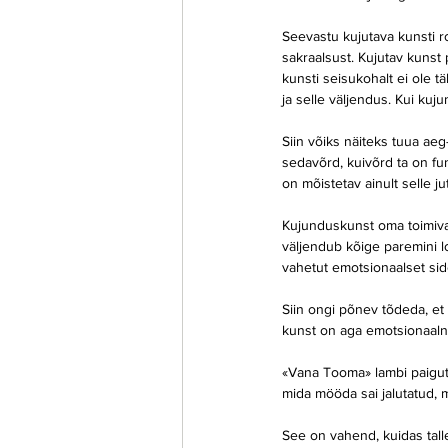
Seevastu kujutava kunsti ro
sakraalsust. Kujutav kunst 
kunsti seisukohalt ei ole t
ja selle väljendus. Kui ku
Siin võiks näiteks tuua aeg
sedavõrd, kuivõrd ta on fun
on mõistetav ainult selle ju
Kujunduskunst oma toimiva
väljendub kõige paremini lo
vahetut emotsionaalset side
Siin ongi põnev tõdeda, et
kunst on aga emotsionaaln
«Vana Tooma» lambi paiguta
mida mööda sai jalutatud, m
See on vahend, kuidas tall