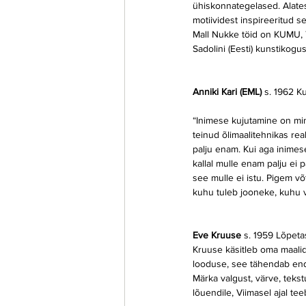
ühiskonnategelased. Alate
motiividest inspireeritud 
Mall Nukke töid on KUMU,
Sadolini (Eesti) kunstikogu
Anniki Kari (EML) 
s. 1962 Ku
“Inimese kujutamine on min
teinud õlimaalitehnikas rea
palju enam. Kui aga inimes
kallal mulle enam palju ei 
see mulle ei istu. Pigem võ
kuhu tuleb jooneke, kuhu vä
Eve Kruuse 
s. 1959
Lõpetas
Kruuse käsitleb oma maalid
looduse, see tähendab enda
Märka valgust, värve, tekstu
lõuendile, Viimasel ajal te