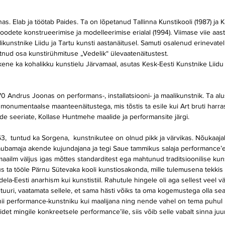
nnas. Elab ja töötab Paides. Ta on lõpetanud Tallinna Kunstikooli (1987) ja
odete konstrueerimise ja modelleerimise erialal (1994). Viimase viie aast
kunstnike Liidu ja Tartu kunsti aastanäitusel. Samuti osalenud erinevatel
tnud osa kunstirühmituse „Vedelik“ ülevaatenäitustest.  
ne ka kohalikku kunstielu Järvamaal, asutas Kesk-Eesti Kunstnike Liidu
70 Andrus Joonas on performans-, installatsiooni- ja maalikunstnik. Ta al
 monumentaalse maanteenäitustega, mis tõstis ta esile kui Art bruti harra
ide seeriate, Kollase Huntmehe maalide ja performansite järgi.
63,  tuntud ka Sorgena,  kunstnikutee on olnud pikk ja värvikas. Nõukaaja
ubamaja akende kujundajana ja tegi Saue tammikus salaja performance’ei
ailm väljus igas mõttes standarditest ega mahtunud traditsioonilise kun
 ta tööle Pärnu Sütevaka kooli kunstiosakonda, mille tulemusena tekkis
la-Eesti anarhism kui kunstistiil. Rahutule hingele oli aga sellest veel vä
uuri, vaatamata sellele, et sama hästi võiks ta oma kogemustega olla se
nii performance-kunstniku kui maalijana ning nende vahel on tema puhul 
iidet mingile konkreetsele performance’ile, siis võib selle vabalt sinna ju