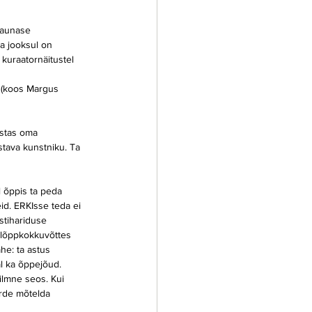
 Kaunase 
a jooksul on 
 kuraatornäitustel 
 (koos Margus 
ustas oma 
stava kunstniku. Ta 
l õppis ta peda 
d. ERKIsse teda ei 
stihariduse 
 lõppkokkuvõttes 
he: ta astus 
al ka õppejõud.
ilmne seos. Kui 
urde mõtelda