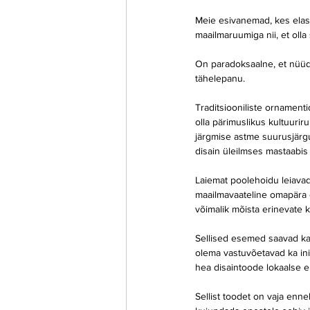
Meie esivanemad, kes elasi
maailmaruumiga nii, et olla
On paradoksaalne, et nüüd
tähelepanu.
Traditsiooniliste ornamentid
olla pärimuslikus kultuurir
järgmise astme suurusjärgus
disain üleilmses mastaabis m
Laiemat poolehoidu leiavad 
maailmavaateline omapära o
võimalik mõista erinevate k
Sellised esemed saavad kan
olema vastuvõetavad ka inim
hea disaintoode lokaalse e
Sellist toodet on vaja enne