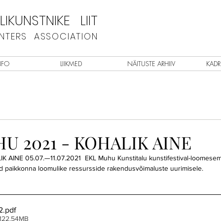
IKUNSTNIKE LIIT
INTERS ASSOCIATION
NFO
LIIKMED
NÄITUSTE ARHIIV
KADR
U 2021 - KOHALIK AINE
AINE 05.07.—11.07.2021  EKL Muhu Kunstitalu kunstifestival-loomesem
aikkonna loomulike ressursside rakendusvõimaluste uurimisele.                  
2
.pdf
 122.54MB