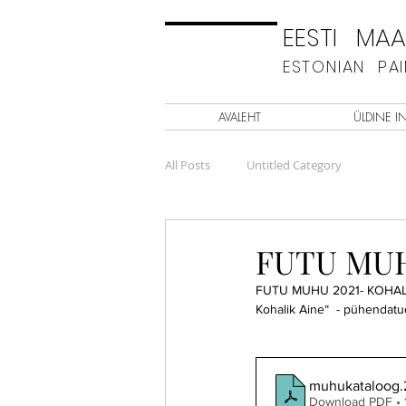
EESTI MAAL
ESTONIAN PA
AVALEHT
ÜLDINE I
All Posts
Untitled Category
FUTU MUH
FUTU MUHU 2021- KOHALIK 
Kohalik Aine“  - pühendatud p
muhukataloog.
Download PDF •