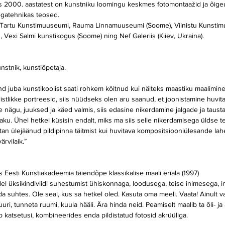
s 2000. aastatest on kunstniku loomingu keskmes fotomontaažid ja õigeu
segatehnikas teosed.
 Tartu Kunstimuuseumi, Rauma Linnamuuseumi (Soome), Viinistu Kunstim
s, Vexi Salmi kunstikogus (Soome) ning Nef Galeriis (Kiiev, Ukraina).
nstnik, kunstiõpetaja. 
d juba kunstikoolist saati rohkem köitnud kui näiteks maastiku maalimine
listlikke portreesid, siis nüüdseks olen aru saanud, et joonistamine huvi
e nägu, juuksed ja käed valmis, siis edasine nikerdamine jalgade ja taus
paku. Ühel hetkel küsisin endalt, miks ma siis selle nikerdamisega üldse 
tan ülejäänud pildipinna täitmist kui huvitava kompositsiooniülesande lah
rvilaik.”
 Eesti Kunstiakadeemia täiendõpe klassikalise maali eriala (1997)
el üksikindiviidi suhestumist ühiskonnaga, loodusega, teise inimesega, i
 suhtes. Ole seal, kus sa hetkel oled. Kasuta oma meeli. Vaata! Ainult va
uri, tunneta ruumi, kuula hääli. Ära hinda neid. Peamiselt maalib ta õli- j
eb katsetusi, kombineerides enda pildistatud fotosid akrüüliga.