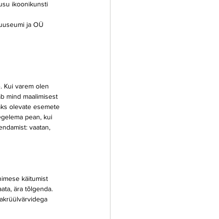
su ikoonikunsti 
uuseumi ja OÜ 
. Kui varem olen 
tab mind maalimisest 
taks olevate esemete 
tegelema pean, kui 
endamist: vaatan, 
nimese käitumist 
ata, ära tõlgenda. 
a akrüülvärvidega 