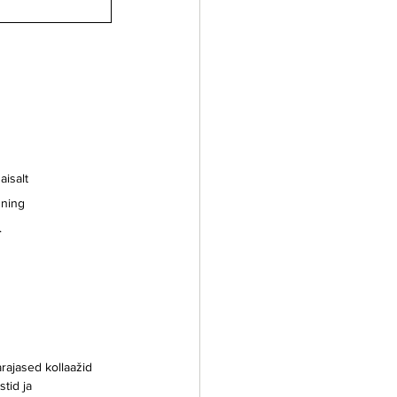
aisalt
 ning 
.
 
rajased kollaažid 
tid ja 