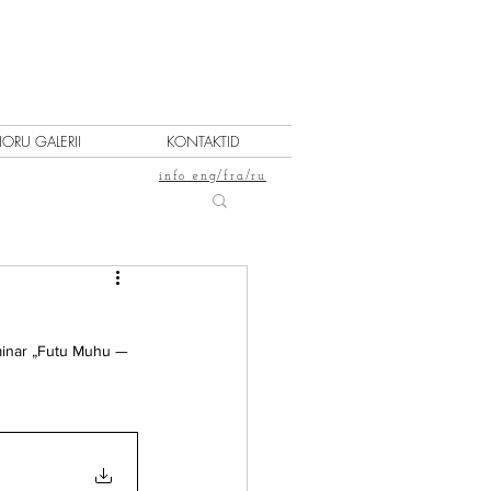
IORU GALERII
KONTAKTID
info eng/fra/ru
inar „Futu Muhu — 
                      