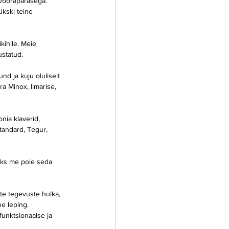
võõrapärasega. 
kski teine 
kihile. Meie 
ustatud.
d ja kuju oluliselt 
 Minox, Ilmarise, 
nia klaverid, 
tandard, Tegur, 
iks me pole seda 
te tegevuste hulka, 
e leping. 
funktsionaalse ja 