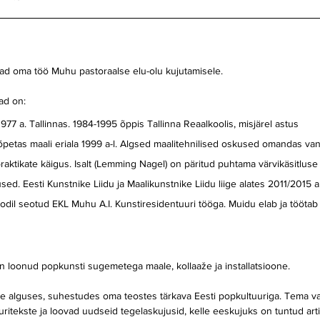
d oma töö Muhu pastoraalse elu-olu kujutamisele.
ad on: 
1977 a. Tallinnas. 1984-1995 õppis Tallinna Reaalkoolis, misjärel astus
petas maali eriala 1999 a-l. Algsed maalitehnilised oskused omandas van
praktikate käigus. Isalt (Lemming Nagel) on päritud puhtama värvikäsitluse
ed. Eesti Kunstnike Liidu ja Maalikunstnike Liidu liige alates 2011/2015 a
odil seotud EKL Muhu A.I. Kunstiresidentuuri tööga. Muidu elab ja töötab
n loonud popkunsti sugemetega maale, kollaaže ja installatsioone.
ate alguses, suhestudes oma teostes tärkava Eesti popkultuuriga. Tema va
itekste ja loovad uudseid tegelaskujusid, kelle eeskujuks on tuntud artis