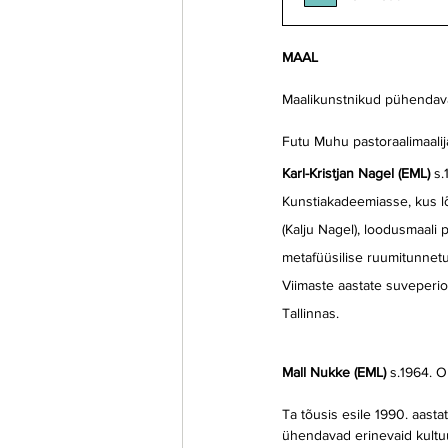
MAAL
Maalikunstnikud pühendava
Futu Muhu pastoraalimaalij
Karl-Kristjan Nagel (EML) 
s.
Kunstiakadeemiasse, kus lõ
(Kalju Nagel), loodusmaali 
metafüüsilise ruumitunnetus
Viimaste aastate suveperio
Tallinnas.
Mall Nukke (EML) 
s.1964. O
Ta tõusis esile 1990. aast
ühendavad erinevaid kultuur