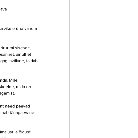
tava 
ervikule üha vähem 
riruumi siseselt, 
sannet, ainult et 
agi aktiivne, täidab 
il. Mille 
skeelde, mida on 
ägemist.
ent need peavad 
kannab tänapäevane 
imalust ja õigust 