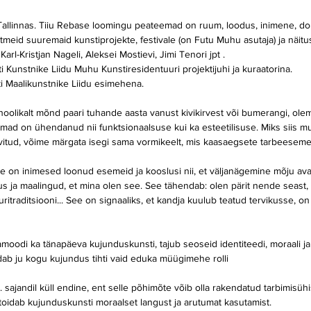
Tallinnas. Tiiu Rebase loomingu peateemad on ruum, loodus, inimene, do
meid suuremaid kunstiprojekte, festivale (on Futu Muhu asutaja) ja näitu
rl-Kristjan Nageli, Aleksei Mostievi, Jimi Tenori jpt .
i Kunstnike Liidu Muhu Kunstiresidentuuri projektijuhi ja kuraatorina.
 Maalikunstnike Liidu esimehena.      
 hoolikalt mõnd paari tuhande aasta vanust kivikirvest või bumerangi, ol
ad on ühendanud nii funktsionaalsuse kui ka esteetilisuse. Miks siis mui
ihvitud, võime märgata isegi sama vormikeelt, mis kaasaegsete tarbeesem
 on inimesed loonud esemeid ja kooslusi nii, et väljanägemine mõju ava
us ja maalingud, et mina olen see. See tähendab: olen pärit nende seast, o
ritraditsiooni... See on signaaliks, et kandja kuulub teatud tervikusse, on
oodi ka tänapäeva kujunduskunsti, tajub seoseid identiteedi, moraali ja 
idab ju kogu kujundus tihti vaid eduka müügimehe rolli
sajandil küll endine, ent selle põhimõte võib olla rakendatud tarbimisühi
 toidab kujunduskunsti moraalset langust ja arutumat kasutamist.