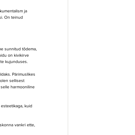
kumentalism ja 
si. On teinud 
eme sunnitud tõdema, 
du on kivikirve 
ete kujunduses.
ldaks. Pärimuslikes 
len sellisest 
 selle harmooniline 
esteetikaga, kuid 
skonna vankri ette, 