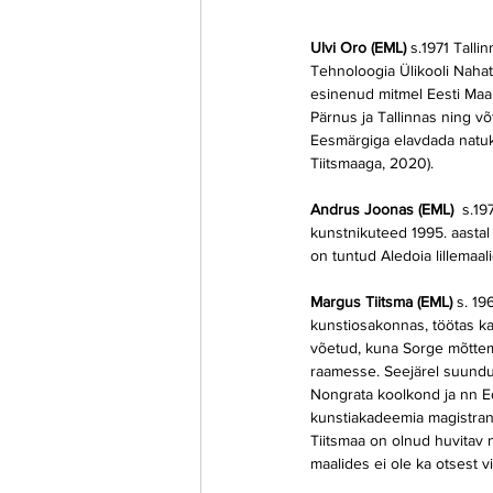
Ulvi Oro (EML) 
s.1971 Talli
Tehnoloogia Ülikooli Nahato
esinenud mitmel Eesti Maali
Pärnus ja Tallinnas ning võ
Eesmärgiga elavdada natuke
Tiitsmaaga, 2020).
Andrus Joonas (EML) 
 s.19
kunstnikuteed 1995. aastal
on tuntud Aledoia lillemaal
Margus Tiitsma (EML) 
s. 19
kunstiosakonnas, töötas ka
võetud, kuna Sorge mõttema
raamesse. Seejärel suundus
Nongrata koolkond ja nn Ede
kunstiakadeemia magistrant
Tiitsmaa on olnud huvitav 
maalides ei ole ka otsest v