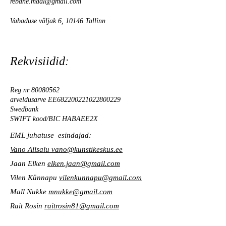
rebane.maal@gmail.com
Vabaduse väljak 6, 10146 Tallinn
Rekvisiidid
:
Reg nr
80080562
arveldusarve EE682200221022800229
Swedbank
SWIFT kood/BIC HABAEE2X
EML juhatuse esindajad:
Vano Allsalu
vano@kunstikeskus.ee
Jaan Elken
elken.jaan@gmail.com
Vilen Künnapu
vilenkunnapu@gmail.com
Mall Nukke
mnukke@gmail.com
Rait Rosin
raitrosin81@gmail.com