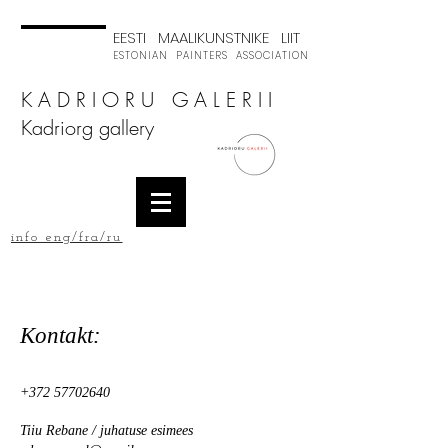
EESTI MAALIKUNSTNIKE LIIT
ESTONIAN PAINTERS ASSOCIATION
K A D R I O R U G A L E R I I
Kadriorg gallery
info eng/fra/ru
Kontakt:
+372 57702640
Tiiu Rebane / juhatuse esimees