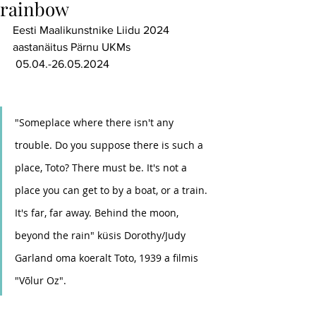
rainbow
Eesti Maalikunstnike Liidu 2024 
aastanäitus Pärnu UKMs
 05.04.-26.05.2024
"Someplace where there isn't any 
trouble. Do you suppose there is such a 
place, Toto? There must be. It's not a 
place you can get to by a boat, or a train. 
It's far, far away. Behind the moon, 
beyond the rain" küsis Dorothy/Judy 
Garland oma koeralt Toto, 1939 a filmis 
"Võlur Oz".