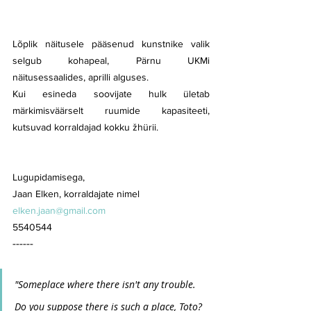
Lõplik näitusele pääsenud kunstnike valik 
selgub kohapeal, Pärnu UKMi 
näitusessaalides, aprilli alguses.
Kui esineda soovijate hulk ületab 
märkimisväärselt ruumide kapasiteeti, 
kutsuvad korraldajad kokku žhürii.
Lugupidamisega,
Jaan Elken, korraldajate nimel
elken.jaan@gmail.com
5540544 
------ 
"Someplace where there isn't any trouble. 
Do you suppose there is such a place, Toto? 