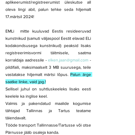
aplikeerumist/registreerumist üleskutse all 
oleva lingi abil, palun tehke seda hiljemalt 
17.märtsil 2024!
EMLi  mitte kuuluvad Eestis resideeruvad 
kunstnikud (samuti väljaspool Eestit elavad ELi 
kodakondsusega kunstnikud) peaksid lisaks 
registreerimisvormi täitmisele, saatma 
korraldaja aadressile - 
elken.jaan@gmail.com
 - 
pildifaili, maksimaalselt 3 MB suurusega, teile 
vastatakse hiljemalt märtsi lõpus. 
Palun ärge 
saatke linke, vaid jpg.!
Sellisel juhul on suhtluskeeleks lisaks eesti 
keelele ka inglise keel.
Valmis ja pakendatud maalide kogumise 
tähtajad Tallinnas ja Tartus teatame 
täiendavalt. 
Tööde transport Tallinnasse/Tartusse või otse 
Pärnusse jääb osaleja kanda.