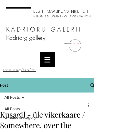
EESTI MAALIKUNSTNIKE LIIT
ESTONIAN PAINTERS ASSOCIATION
K A D R I O R U G A L E R I I
Kadriorg gallery
info eng/fra/ru
Post
All Posts
All Posts
Kusagil - üle vikerkaare /
Untitled Category
Somewhere, over the