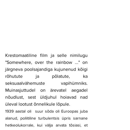
Krestomaatiline film ja selle nimilugu 
"Somewhere, over the rainbow ..." on 
järgneva poolsajandiga kujunenud kõigi 
rõhutute ja põlatute, ka 
seksuaalvähemuste vapihümniks. 
Muinasjuttudel on ärevatel aegadel 
nõudlust, sest üldjuhul hoiavad nad 
üleval lootust õnnelikule lõpule.
1939 aastal oli  suur sõda oli Euroopas juba 
alanud, poliitiline turbulentsis üpris sarnane 
hetkeolukorrale, kui välja arvata tõsiasi, et 