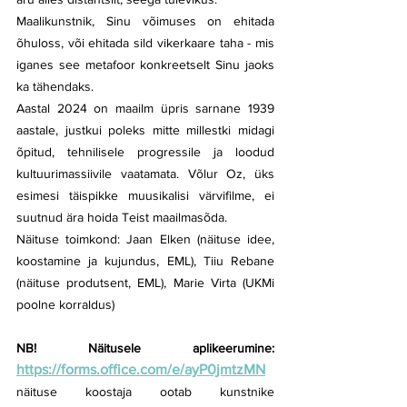
Maalikunstnik, Sinu võimuses on ehitada 
õhuloss, või ehitada sild vikerkaare taha - mis 
iganes see metafoor konkreetselt Sinu jaoks 
ka tähendaks.
Aastal 2024 on maailm üpris sarnane 1939 
aastale, justkui poleks mitte millestki midagi 
õpitud, tehnilisele progressile ja loodud 
kultuurimassiivile vaatamata. Võlur Oz, üks 
esimesi täispikke muusikalisi värvifilme, ei 
suutnud ära hoida Teist maailmasõda.
Näituse toimkond: Jaan Elken (näituse idee, 
koostamine ja kujundus, EML), Tiiu Rebane 
(näituse produtsent, EML), Marie Virta (UKMi 
poolne korraldus)
NB! Näitusele aplikeerumine:  
https://forms.office.com/e/ayP0jmtzMN
näituse koostaja ootab kunstnike 