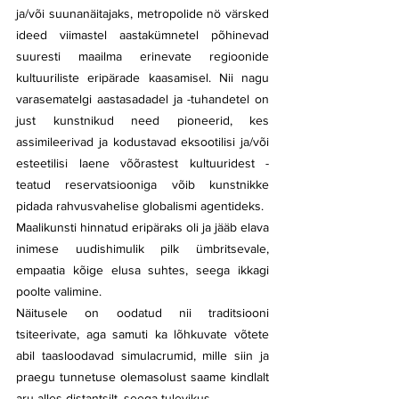
ja/või suunanäitajaks, metropolide nö värsked 
ideed viimastel aastakümnetel põhinevad 
suuresti maailma erinevate regioonide 
kultuuriliste eripärade kaasamisel. Nii nagu 
varasematelgi aastasadadel ja -tuhandetel on 
just kunstnikud need pioneerid, kes 
assimileerivad ja kodustavad eksootilisi ja/või 
esteetilisi laene võõrastest kultuuridest - 
teatud reservatsiooniga võib kunstnikke 
pidada rahvusvahelise globalismi agentideks.
Maalikunsti hinnatud eripäraks oli ja jääb elava 
inimese uudishimulik pilk ümbritsevale, 
empaatia kõige elusa suhtes, seega ikkagi 
poolte valimine. 
Näitusele on oodatud nii traditsiooni 
tsiteerivate, aga samuti ka lõhkuvate võtete 
abil taasloodavad simulacrumid, mille siin ja 
praegu tunnetuse olemasolust saame kindlalt 
aru alles distantsilt, seega tulevikus. 