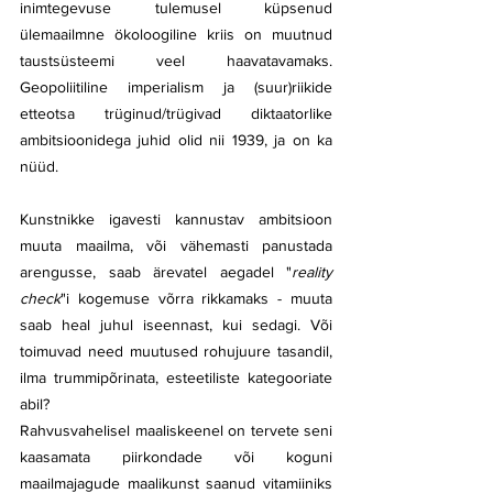
inimtegevuse tulemusel küpsenud 
ülemaailmne ökoloogiline kriis on muutnud 
taustsüsteemi veel haavatavamaks. 
Geopoliitiline imperialism ja (suur)riikide 
etteotsa trüginud/trügivad diktaatorlike 
ambitsioonidega juhid olid nii 1939, ja on ka 
nüüd. 
Kunstnikke igavesti kannustav ambitsioon 
muuta maailma, või vähemasti panustada 
arengusse, saab ärevatel aegadel "
reality 
check
"i kogemuse võrra rikkamaks - muuta 
saab heal juhul iseennast, kui sedagi. Või 
toimuvad need muutused rohujuure tasandil, 
ilma trummipõrinata, esteetiliste kategooriate 
abil?
Rahvusvahelisel maaliskeenel on tervete seni 
kaasamata piirkondade või koguni 
maailmajagude maalikunst saanud vitamiiniks 