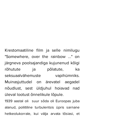
Krestomaatiline film ja selle nimilugu 
"Somewhere, over the rainbow ..." on 
järgneva poolsajandiga kujunenud kõigi 
rõhutute ja põlatute, ka 
seksuaalvähemuste vapihümniks. 
Muinasjuttudel on ärevatel aegadel 
nõudlust, sest üldjuhul hoiavad nad 
üleval lootust õnnelikule lõpule.
1939 aastal oli  suur sõda oli Euroopas juba 
alanud, poliitiline turbulentsis üpris sarnane 
hetkeolukorrale, kui välja arvata tõsiasi, et 