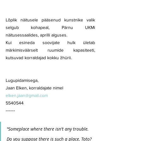
Lõplik näitusele pääsenud kunstnike valik 
selgub kohapeal, Pärnu UKMi 
näitusessaalides, aprilli alguses.
Kui esineda soovijate hulk ületab 
märkimisväärselt ruumide kapasiteeti, 
kutsuvad korraldajad kokku žhürii.
Lugupidamisega,
Jaan Elken, korraldajate nimel
elken.jaan@gmail.com
5540544 
------ 
"Someplace where there isn't any trouble. 
Do you suppose there is such a place, Toto? 