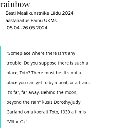
rainbow
Eesti Maalikunstnike Liidu 2024 
aastanäitus Pärnu UKMs
 05.04.-26.05.2024
"Someplace where there isn't any 
trouble. Do you suppose there is such a 
place, Toto? There must be. It's not a 
place you can get to by a boat, or a train. 
It's far, far away. Behind the moon, 
beyond the rain" küsis Dorothy/Judy 
Garland oma koeralt Toto, 1939 a filmis 
"Võlur Oz".