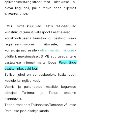
aplikeerumist/registreerumist üleskutse all 
oleva lingi abil, palun tehke seda hiljemalt 
17.märtsil 2024!
EMLi  mitte kuuluvad Eestis resideeruvad 
kunstnikud (samuti väljaspool Eestit elavad ELi 
kodakondsusega kunstnikud) peaksid lisaks 
registreerimisvormi täitmisele, saatma 
korraldaja aadressile - 
elken.jaan@gmail.com
 - 
pildifaili, maksimaalselt 3 MB suurusega, teile 
vastatakse hiljemalt märtsi lõpus. 
Palun ärge 
saatke linke, vaid jpg.!
Sellisel juhul on suhtluskeeleks lisaks eesti 
keelele ka inglise keel.
Valmis ja pakendatud maalide kogumise 
tähtajad Tallinnas ja Tartus teatame 
täiendavalt. 
Tööde transport Tallinnasse/Tartusse või otse 
Pärnusse jääb osaleja kanda.