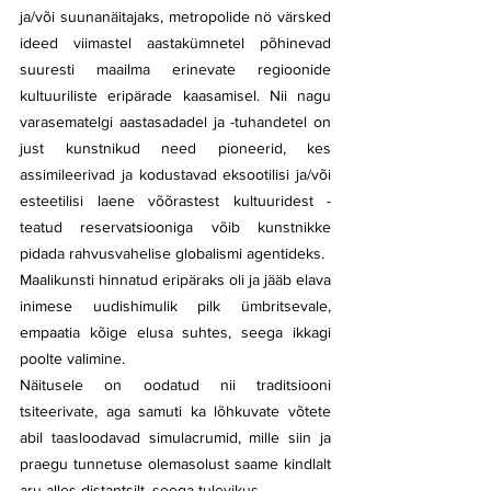
ja/või suunanäitajaks, metropolide nö värsked 
ideed viimastel aastakümnetel põhinevad 
suuresti maailma erinevate regioonide 
kultuuriliste eripärade kaasamisel. Nii nagu 
varasematelgi aastasadadel ja -tuhandetel on 
just kunstnikud need pioneerid, kes 
assimileerivad ja kodustavad eksootilisi ja/või 
esteetilisi laene võõrastest kultuuridest - 
teatud reservatsiooniga võib kunstnikke 
pidada rahvusvahelise globalismi agentideks.
Maalikunsti hinnatud eripäraks oli ja jääb elava 
inimese uudishimulik pilk ümbritsevale, 
empaatia kõige elusa suhtes, seega ikkagi 
poolte valimine. 
Näitusele on oodatud nii traditsiooni 
tsiteerivate, aga samuti ka lõhkuvate võtete 
abil taasloodavad simulacrumid, mille siin ja 
praegu tunnetuse olemasolust saame kindlalt 
aru alles distantsilt, seega tulevikus. 