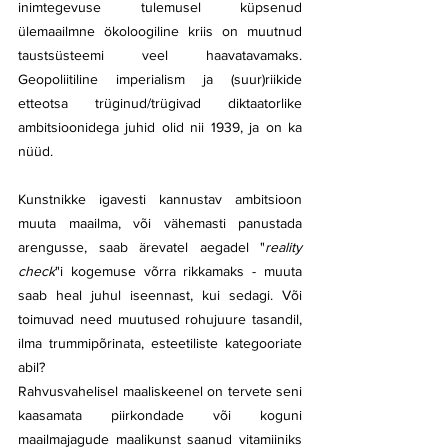
inimtegevuse tulemusel küpsenud 
ülemaailmne ökoloogiline kriis on muutnud 
taustsüsteemi veel haavatavamaks. 
Geopoliitiline imperialism ja (suur)riikide 
etteotsa trüginud/trügivad diktaatorlike 
ambitsioonidega juhid olid nii 1939, ja on ka 
nüüd. 
Kunstnikke igavesti kannustav ambitsioon 
muuta maailma, või vähemasti panustada 
arengusse, saab ärevatel aegadel "
reality 
check
"i kogemuse võrra rikkamaks - muuta 
saab heal juhul iseennast, kui sedagi. Või 
toimuvad need muutused rohujuure tasandil, 
ilma trummipõrinata, esteetiliste kategooriate 
abil?
Rahvusvahelisel maaliskeenel on tervete seni 
kaasamata piirkondade või koguni 
maailmajagude maalikunst saanud vitamiiniks 