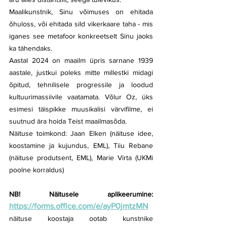
Maalikunstnik, Sinu võimuses on ehitada 
õhuloss, või ehitada sild vikerkaare taha - mis 
iganes see metafoor konkreetselt Sinu jaoks 
ka tähendaks.
Aastal 2024 on maailm üpris sarnane 1939 
aastale, justkui poleks mitte millestki midagi 
õpitud, tehnilisele progressile ja loodud 
kultuurimassiivile vaatamata. Võlur Oz, üks 
esimesi täispikke muusikalisi värvifilme, ei 
suutnud ära hoida Teist maailmasõda.
Näituse toimkond: Jaan Elken (näituse idee, 
koostamine ja kujundus, EML), Tiiu Rebane 
(näituse produtsent, EML), Marie Virta (UKMi 
poolne korraldus)
NB! Näitusele aplikeerumine:  
https://forms.office.com/e/ayP0jmtzMN
näituse koostaja ootab kunstnike 