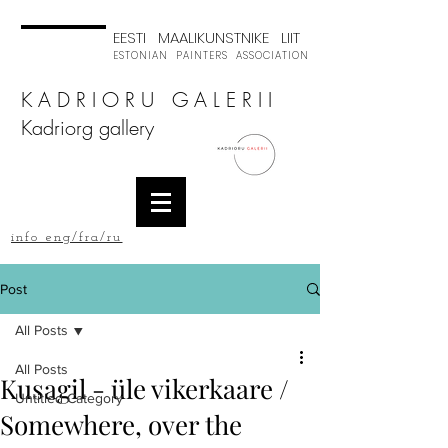
EESTI MAALIKUNSTNIKE LIIT
ESTONIAN PAINTERS ASSOCIATION
K A D R I O R U G A L E R I I
Kadriorg gallery
info eng/fra/ru
Post
All Posts
All Posts
Kusagil - üle vikerkaare /
Untitled Category
Somewhere, over the