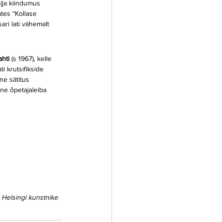
 (ja kiindumus 
ates “Kollase 
ri lati vähemalt 
hti 
(s 1967), kelle 
i krutsifikside 
ne sätitus 
ane õpetajaleiba 
 Helsingi kunstnike 