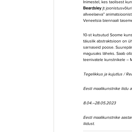
Inimestel, kes taolisest kun
Beardsley
 jt joonistusvõlu
allveelaeva” animatsioonis
Veneetsia biennaali taseme
10-st kutsutud Soome kunst
täiuslik abstraktsioon on ü
sarnaseid poose. Suurepäras
magusaks läheks. Saab olla 
teenivatele kunstnikele – M
Tegelikkus ja kujutlus / Re
Eesti maalikunstnike liidu
8.04.–28.05.2023
Eesti maalikunstnike aastan
liidust.