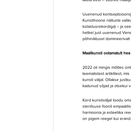
Uuenenud kontseptsiooniga 
Kunstihoone näituste valik
külastusrekordiga) – ja se
hetkel just uuenenud Venee
põhinäitusel domineerivalt 
Maalikunsti ootamatult hea
2022 oli mingis mõttes ümb
teemalistest artiklitest, 
kunsti väljal. Ollakse jus
kadunud sõjad ja otsekui vä
Kord kunstiväljal loodu o
steriilsuse foonil empaati
harmoonia ja esteetika ree
on pigem reegel kui erand