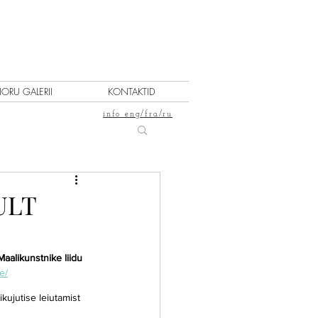
IORU GALERII
KONTAKTID
info eng/fra/ru
ULT
alikunstnike liidu 
e/
kujutise leiutamist 