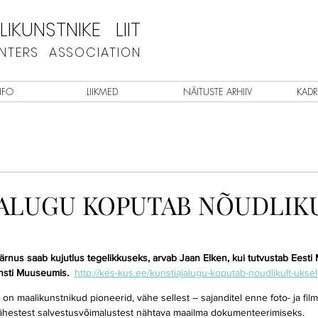
IKUNSTNIKE LIIT
INTERS ASSOCIATION
NFO
LIIKMED
NÄITUSTE ARHIIV
KADR
JALUGU KOPUTAB NÕUDLIK
 saab kujutlus tegelikkuseks, arvab Jaan Elken, kui tutvustab Eesti Ma
nsti Muuseumis.  
http://kes-kus.ee/kunstiajalugu-koputab-noudlikult-uksel
 on maalikunstnikud pioneerid, vähe sellest – sajanditel enne foto- ja filmi
 vähestest salvestusvõimalustest nähtava maailma dokumenteerimiseks.