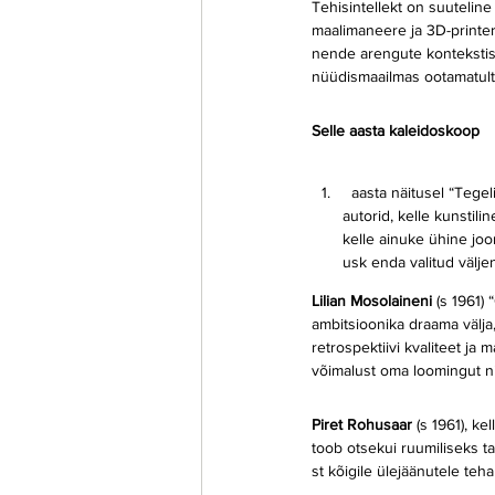
Tehisintellekt on suutelin
maalimaneere ja 3D-printeri
nende arengute kontekstis 
nüüdismaailmas ootamatult
Selle aasta kaleidoskoop  
  aasta näitusel “Tegelikkus ja kujutlus” on aukohal 
autorid, kelle kunstil
kelle ainuke ühine joo
usk enda valitud välj
Lilian Mosolaineni 
(s 1961)
ambitsioonika draama välja
retrospektiivi kvaliteet ja 
võimalust oma loomingut n
Piret Rohusaar 
(s 1961), ke
toob otsekui ruumiliseks ta
st kõigile ülejäänutele teha