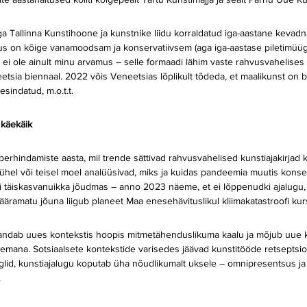
Tallinna Kunstihoone ja kunstnike liidu korraldatud iga-aastane kevadnä
us on kõige vanamoodsam ja konservatiivsem (aga iga-aastase piletimüügi
e ei ole ainult minu arvamus – selle formaadi lähim vaste rahvusvahelises
tsia biennaal. 2022 võis Veneetsias lõplikult tõdeda, et maalikunst on b
esindatud, m.o.t.t.
 käekäik
erhindamiste aasta, mil trende sättivad rahvusvahelised kunstiajakirjad k
mis ühel või teisel moel analüüsivad, miks ja kuidas pandeemia muutis kon
tkui täiskasvanuikka jõudmas – anno 2023 näeme, et ei lõppenudki ajalugu,
äramatu jõuna liigub planeet Maa enesehävituslikul kliimakatastroofi kurs
mandab uues kontekstis hoopis mitmetähenduslikuma kaalu ja mõjub uue k
lisemana. Sotsiaalsete kontekstide varisedes jäävad kunstitööde retsepts
glid, kunstiajalugu koputab üha nõudlikumalt uksele – omnipresentsus ja
.