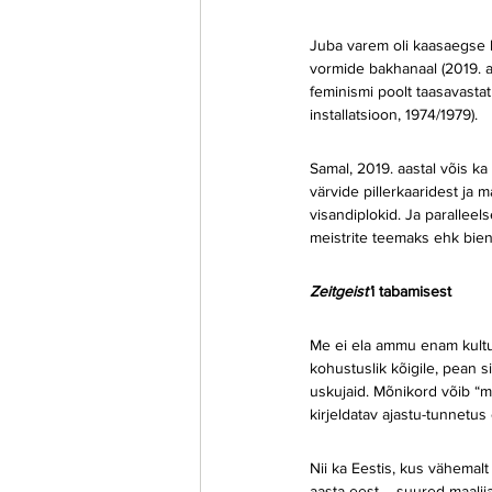
Juba varem oli kaasaegse k
vormide bakhanaal (2019. aa
feminismi poolt taasavastat
installatsioon, 1974/1979).
Samal, 2019. aastal võis ka
värvide pillerkaaridest ja m
visandiplokid. Ja paralleel
meistrite teemaks ehk bienna
Zeitgeist’
i tabamisest
Me ei ela ammu enam kultuu
kohustuslik kõigile, pean si
uskujaid. Mõnikord võib “m
kirjeldatav ajastu-tunnetus
Nii ka Eestis, kus vähemalt
aasta eest – suured maalij