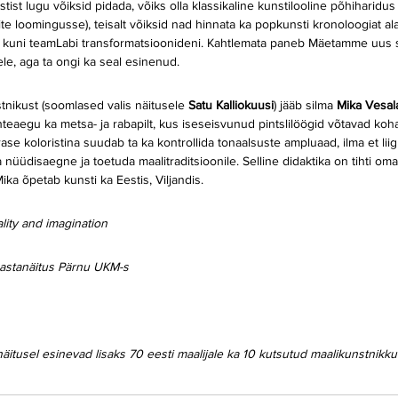
stist lugu võiksid pidada, võiks olla klassikaline kunstilooline põhiharidus
rite loomingusse), teisalt võiksid nad hinnata ka popkunsti kronoloogiat al
t kuni teamLabi transformatsioonideni. Kahtlemata paneb Mäetamme uus sa
le, aga ta ongi ka seal esinenud.
nikust (soomlased valis näitusele 
Satu Kalliokuusi
) jääb silma 
Mika Vesala
hteaegu ka metsa- ja rabapilt, kus iseseisvunud pintslilöögid võtavad kohat
e koloristina suudab ta ka kontrollida tonaalsuste ampluaad, ilma et liig
nüüdisaegne ja toetuda maalitraditsioonile. Selline didaktika on tihti om
ika õpetab kunsti ka Eestis, Viljandis.
ality and imagination
 aastanäitus Pärnu UKM-s
äitusel esinevad lisaks 70 eesti maalijale ka 10 kutsutud maalikunstnikku