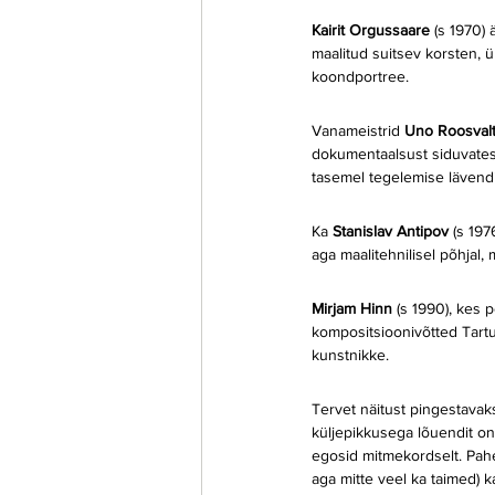
Kairit Orgussaare 
(s 1970) 
maalitud suitsev korsten, ü
koondportree.
Vanameistrid 
Uno Roosvalt
dokumentaalsust siduvates 
tasemel tegelemise lävendik
Ka 
Stanislav Antipov 
(s 197
aga maalitehnilisel põhjal, 
Mirjam Hinn 
(s 1990), kes
kompositsioonivõtted Tartu
kunstnikke.
Tervet näitust pingestavak
küljepikkusega lõuendit on
egosid mitmekordselt. Pahel
aga mitte veel ka taimed) 