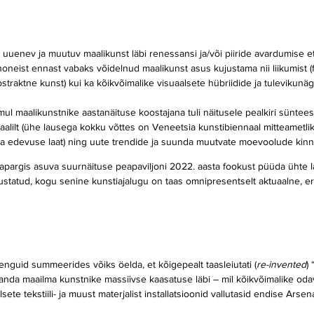
lt uuenev ja muutuv maalikunst läbi renessansi ja/või piiride avardumise e
anoneist ennast vabaks võidelnud maalikunst asus kujustama nii liikumist (
straktne kunst) kui ka kõikvõimalike visuaalsete hübriidide ja tulevikunä
ul maalikunstnike aastanäituse koostajana tuli näitusele pealkiri sünteesi
alilt (ühe lausega kokku võttes on Veneetsia kunstibiennaal mitteametlik
 edevuse laat) ning uute trendide ja suunda muutvate moevoolude kinni
napargis asuva suurnäituse peapaviljoni 2022. aasta fookust püüda ühte la
statud, kogu senine kunstiajalugu on taas omnipresentselt aktuaalne, erit
enguid summeerides võiks öelda, et kõigepealt taasleiutati (
re-invented
)
manda maailma kunstnike massiivse kaasatuse läbi – mil kõikvõimalike oda
te tekstiili- ja muust materjalist installatsioonid vallutasid endise Arsen