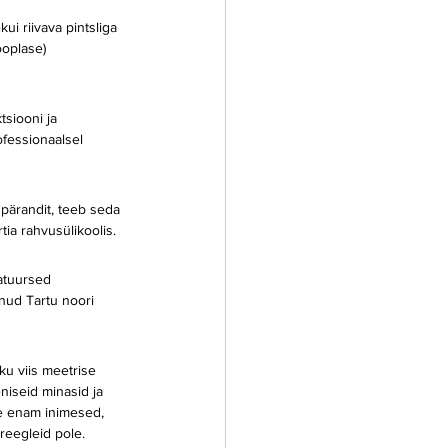
ui riivava pintsliga 
ooplase) 
tsiooni ja 
fessionaalsel 
 pärandit, teeb seda 
tia rahvusülikoolis.
atuursed 
nud Tartu noori 
ku viis meetrise 
niseid minasid ja 
le enam inimesed, 
reegleid pole. 