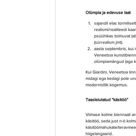
Olümpia ja edevuse laat
sajandil elas tormilise
realismi/realiteedi ka
psüühikas toimuvat (ab
(sürrealism jmt).
aasta septembris, kui m
Veneetsia kunstibienna
olümpiamängud (aga ka
Kui Giardini, Veneetsia lin
midagi ega kedagi pole unu
modernistlik kogemus.
Taasleiutatud “käsitöö”
Viimase kolme biennaali ar
käsitöö, seda just n-ö kol
käsitöömahukate/teravmeelse
hiigelangaarid.