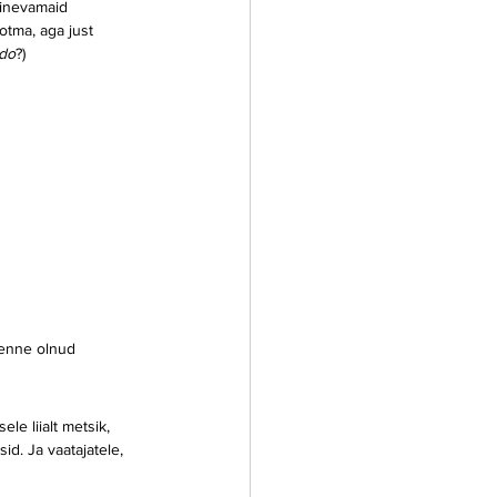
rinevamaid 
otma, aga just 
do
?) 
i enne olnud 
le liialt metsik, 
d. Ja vaatajatele, 