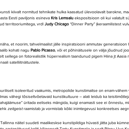
unsti kiivalt normitud tehnikate hulka kaasatud ülevoolavalt barokne, maa
sta Eesti paviljonis esineva 
Kris Lemsalu
 ekspositsioon oli kui valatult 
ud territooriumitega, vrdl 
Judy Chicago 
“Dinner Party” (keraamilistest vulv
 näha, et noorim, tahvelmaalist jälle inspiratsiooni ammutav generatsioon 
aalib kohati nagu 
Pablo Picasso
, või et põhinäitusele on välja jõudnud jo
selt sellega on fotorealistlik hüperrealism taandunud pigem Hiina jt Aasia
ali satelliitnäitustele.
riliselt isoleeritud vaakumis, metropolide kunstimaitse on enam-vähem v
lmas vähegi tõsiseltvõetavaid kunstikultuure – alati leidub ka teisitimõtlej
ahajäämuse” üritada eeliseks mängida, kuigi enamasti see ei õnnestu, min
 ehk 
zeitgeist 
raamistab ja vormistab kõiki inimtegevusi konkreetses aeg
 Tallinna näitel suudeti maalikeskse kunstipildiga hüvasti jätta juba kümn
ate aastanäitused koliti kõigepealt Tartu Kunstimajja ja sealt Pärnu Uue 