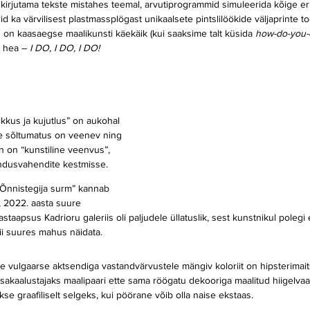
e kirjutama tekste mistahes teemal, arvutiprogrammid simuleerida kõige e
d ka värvilisest plastmassplögast unikaalsete pintslilöökide väljaprinte to
on kaasaegse maalikunsti käekäik (kui saaksime talt küsida 
how-do-you-
 hea – 
I DO, I DO, I DO!
ine sõltumatus on veenev ning 
n on “kunstiline veenvus”, 
endusvahendite kestmisse.
 “Õnnistegija surm” kannab 
, 2022. aasta suure 
mastaapsus Kadrioru galeriis oli paljudele üllatuslik, sest kunstnikul poleg
ii suures mahus näidata.
lle vulgaarse aktsendiga vastandvärvustele mängiv koloriit on hipsterimaitse
sakaalustajaks maalipaari ette sama röögatu dekooriga maalitud hiigelvaasi
kse graafiliselt selgeks, kui pöörane võib olla naise ekstaas.