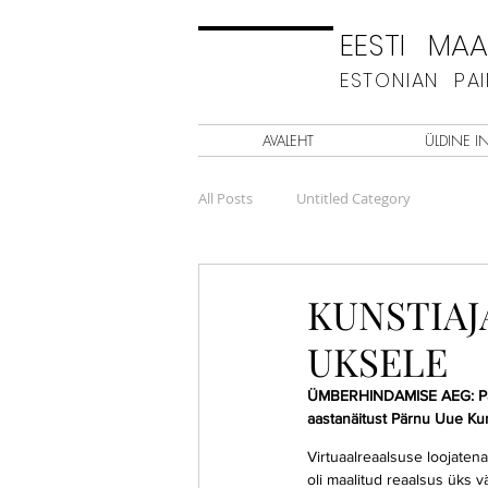
EESTI MAAL
ESTONIAN PA
AVALEHT
ÜLDINE I
All Posts
Untitled Category
KUNSTIA
UKSELE
ÜMBERHINDAMISE AEG: Pärnus
aastanäitust Pärnu Uue Ku
Virtuaalreaalsuse loojatena
oli maalitud reaalsus üks