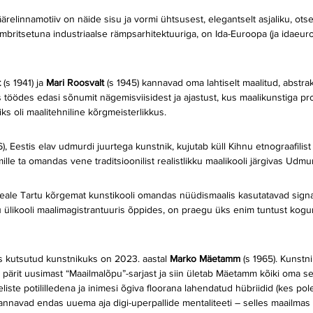
äärelinnamotiiv on näide sisu ja vormi ühtsusest, elegantselt asjaliku, otsek
mbritsetuna industriaalse rämpsarhitektuuriga, on Ida-Euroopa (ja idaeur
 
(s 1941) ja 
Mari Roosvalt 
(s 1945) kannavad oma lahtiselt maalitud, abstrak
töödes edasi sõnumit nägemisviisidest ja ajastust, kus maalikunstiga pro
s oli maalitehniline kõrgmeisterlikkus.
6), Eestis elav udmurdi juurtega kunstnik, kujutab küll Kihnu etnograafilist
mille ta omandas vene traditsioonilist realistlikku maalikooli järgivas Udmur
 peale Tartu kõrgemat kunstikooli omandas nüüdismaalis kasutatavad sign
 ülikooli maalimagistrantuuris õppides, on praegu üks enim tuntust kogu
s kutsutud kunstnikuks on 2023. aastal 
Marko Mäetamm 
(s 1965). Kunstni
 pärit uusimast “Maailmalõpu”-sarjast ja siin ületab Mäetamm kõiki oma se
iste potililledena ja inimesi õgiva floorana lahendatud hübriidid (kes po
kannavad endas uuema aja digi-uperpallide mentaliteeti – selles maailmas 