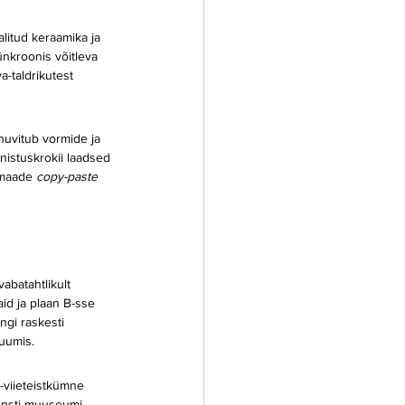
litud keraamika ja 
sünkroonis võitleva 
a-taldrikutest 
huvitub vormide ja 
onistuskrokii laadsed 
 maade 
copy-paste 
abatahtlikult 
aid ja plaan B-sse 
gi raskesti 
ruumis.
e-viieteistkümne 
Kunsti muuseumi.