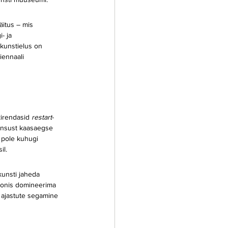
itus – mis 
- ja 
 kunstielus on 
iennaali 
irendasid 
restart
-
sensust kaasaegse 
 pole kuhugi 
il.
unsti jaheda 
ioonis domineerima 
 ajastute segamine 