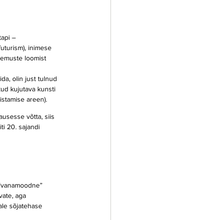
tapi – 
futurism), inimese 
gemuste loomist 
da, olin just tulnud 
ud kujutava kunsti 
stamise areen).
usesse võtta, siis 
i 20. sajandi 
 “vanamoodne” 
vate, aga 
ale sõjatehase 