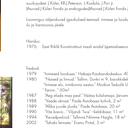
suurkujudest: J.Köler, KR.J.Peterson, L.Koidula, J.Pori jt.
(Asuvad J.Köleri Fondis ja erakogudes)(Asuvad J.Köleri Fondis
Loomingus väljenduvad igavikulised teemad: inimese ja looduse
ilu ja harmoonia järele.
Haridus:
1976 Eesti Riiklik Kunstiinstituut maali erialal (spetsialisee
Freskod:
1979 “Inimesed looduses.” Habaja Kaubanduskeskus, 4
1980 “Naised ja linnud.” Tallinn, Dunkri tn 9, barokkidel
“Inimese elu, inimkonna saatus.” Moskva Taduslik Uurim
“ Fanon. ” 60m²
1987 “Aeg elada maa peal.” Väätsa külalismaja, Järvam
1988 “Vaade aknast.” Paide Autobaasi kohvik, 2 m²
1989 “Allika juurde jõuda.” Paide Autobaas, 20 m²
1990 “Vita brevis...” Viljandi “Iwa” –keldribaar, 11 m²
1994 “Kevadprelüüd.” Tallinna Nõmme Haigla, 18 m²
2002 “Tahaks lennata.” Eramu Pirital, 3 m²