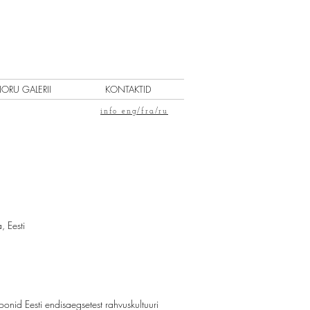
IORU GALERII
KONTAKTID
info eng/fra/ru
 Eesti
onid Eesti endisaegsetest rahvuskultuuri