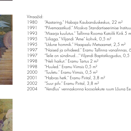
Vitraažid:
1980 “Aastaring.” Habaja Kaubanduskeskus, 22 m²
1991 “Pilvemaastikud.” Moskva Standartiseerimise Instituu
1993 “Maarja kuulutus.” Tallinna Rooma Katolik Kirik 5 m
1995 “Liiliaga.” Viljandi “Ame” kohvik, 0,5 m²
1995 “Udune hommik.” Haapsalu Metsaamet, 2,5 m²
1997 “Naised ja orhideed.” Eramu Tallinna vanalinnas, 
1997 “Teile on sündinud...” Viljandi Baptistikogudus, 0,5
1998 “Neli haikut.” Eramu Tartus 2 m²
1998 “Huuled.” Eramu Viimsis 0,5 m²
2000 “Tuuletu.” Eramu Viimsis, 0,5 m²
2001 “Habras hetk.” Eramu Pirital, 3,8 m²
2002 “Suur pilv.” Eramu Pirital, 3,8 m²
2004 “Vendlus” vennaskonna koosolekute ruum Lõuna Ees