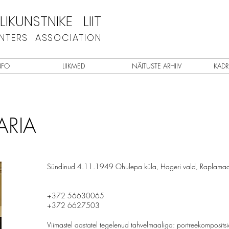
IKUNSTNIKE LIIT
INTERS ASSOCIATION
NFO
LIIKMED
NÄITUSTE ARHIIV
KADR
ARIA
Sündinud 4.11.1949 Ohulepa küla, Hageri vald, Raplamaa,
+372 56630065
+372 6627503
Viimastel aastatel tegelenud tahvelmaaliga: portreekompositsio