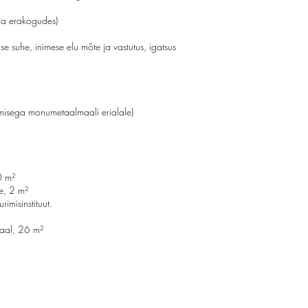
 ja erakogudes)
 suhe, inimese elu mõte ja vastutus, igatsus
rumisega monumetaalmaali erialale)
0 m²
e, 2 m²
isinstituut.
aal, 26 m²