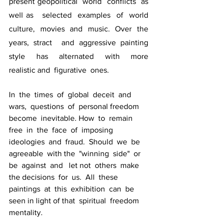
present geopolitical  world  conflicts  as 
well as   selected  examples  of  world  
culture,  movies  and  music.  Over  the  
years, stract  and aggressive painting  
style  has  alternated  with  more  
realistic and  figurative  ones.
In  the  times  of  global  deceit  and  
wars,  questions  of  personal freedom  
become  inevitable. How  to  remain 
free  in  the  face  of  imposing 
ideologies  and  fraud.  Should  we  be 
agreeable  with the  "winning  side"  or  
be  against  and   let not  others  make  
the decisions  for  us.  All  these  
paintings  at  this  exhibition  can  be  
seen in light of that  spiritual  freedom  
mentality.  