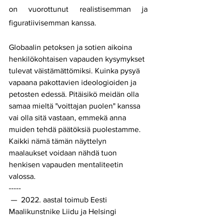
on vuorottunut realistisemman ja 
figuratiivisemman kanssa.
Globaalin petoksen ja sotien aikoina 
henkilökohtaisen vapauden kysymykset 
tulevat väistämättömiksi. Kuinka pysyä 
vapaana pakottavien ideologioiden ja 
petosten edessä. Pitäisikö meidän olla 
samaa mieltä "voittajan puolen" kanssa 
vai olla sitä vastaan, emmekä anna 
muiden tehdä päätöksiä puolestamme. 
Kaikki nämä tämän näyttelyn 
maalaukset voidaan nähdä tuon 
henkisen vapauden mentaliteetin 
valossa. 
-----
 —  2022. aastal toimub Eesti 
Maalikunstnike Liidu ja Helsingi 