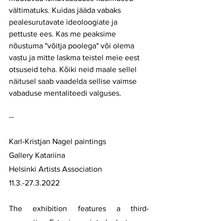
vältimatuks. Kuidas jääda vabaks 
pealesurutavate ideoloogiate ja 
pettuste ees. Kas me peaksime 
nõustuma "võitja poolega" või olema 
vastu ja mitte laskma teistel meie eest 
otsuseid teha. Kõiki neid maale sellel 
näitusel saab vaadelda sellise vaimse 
vabaduse mentaliteedi valguses.
--
Karl-Kristjan Nagel paintings 
Gallery Katariina 
Helsinki Artists Association 
11.3.-27.3.2022
The exhibition features a third-