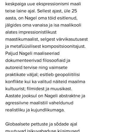
keskpaiga uue ekspressionismi maali 
teise laine ajal. Sellest ajast, üle 25 
aasta, on Nagel oma töid esitlenud, 
jälgides oma vanaisa ja isa maalikooli 
alates impressionistlikust 
maastikumaalist, selgest värvikasutusest 
ja metafüüsilisest kompositsioonitajust. 
Paljud Nageli maaliseeriad 
dokumenteerivad filosoofiaid ja 
autoreid tervise ning vaimsete 
praktikate väljal; esitleb geopoliitilisi 
konflikte kui ka valitud näiteid maailma 
kultuurist; filmidest ja muusikast. 
Aastate jooksul on Nageli abstraktne ja 
agressiivne maalistiil vaheldunud 
realistliku ja kujundlikumaga.
Globaalsete pettuste ja sõdade ajal 
muutuvad isikuvabaduse küsimused 