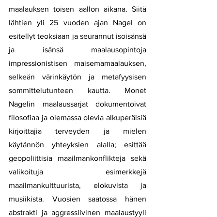
maalauksen toisen aallon aikana. Siitä 
lähtien yli 25 vuoden ajan Nagel on 
esitellyt teoksiaan ja seurannut isoisänsä 
ja isänsä maalausopintoja 
impressionistisen maisemamaalauksen, 
selkeän värinkäytön ja metafyysisen 
sommittelutunteen kautta. Monet 
Nagelin maalaussarjat dokumentoivat 
filosofiaa ja olemassa olevia alkuperäisiä 
kirjoittajia terveyden ja mielen 
käytännön yhteyksien alalla; esittää 
geopoliittisia maailmankonflikteja sekä 
valikoituja esimerkkejä 
maailmankulttuurista, elokuvista ja 
musiikista. Vuosien saatossa hänen 
abstrakti ja aggressiivinen maalaustyyli 