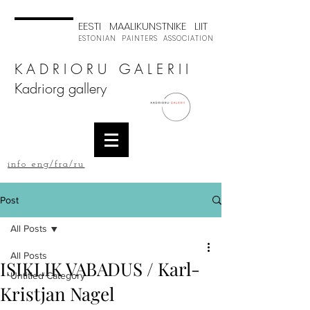
EESTI MAALIKUNSTNIKE LIIT
ESTONIAN PAINTERS ASSOCIATION
K A D R I O R U G A L E R I I
Kadriorg gallery
info eng/fra/ru
Post
All Posts
All Posts
ISIKLIK VABADUS / Karl-
Untitled Category
Kristjan Nagel