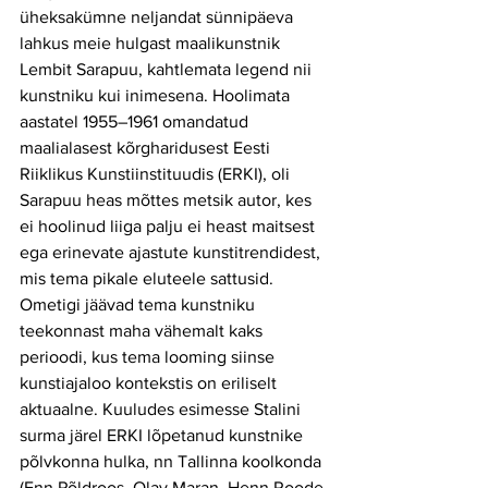
üheksakümne neljandat sünnipäeva 
lahkus meie hulgast maalikunstnik 
Lembit Sarapuu, kahtlemata legend nii 
kunstniku kui inimesena. Hoolimata 
aastatel 1955–1961 omandatud 
maalialasest kõrgharidusest Eesti 
Riiklikus Kunstiinstituudis (ERKI), oli 
Sarapuu heas mõttes metsik autor, kes 
ei hoolinud liiga palju ei heast maitsest 
ega erinevate ajastute kunstitrendidest, 
mis tema pikale eluteele sattusid. 
Ometigi jäävad tema kunstniku 
teekonnast maha vähemalt kaks 
perioodi, kus tema looming siinse 
kunstiajaloo kontekstis on eriliselt 
aktuaalne. Kuuludes esimesse Stalini 
surma järel ERKI lõpetanud kunstnike 
põlvkonna hulka, nn Tallinna koolkonda 
(Enn Põldroos, Olav Maran, Henn Roode 