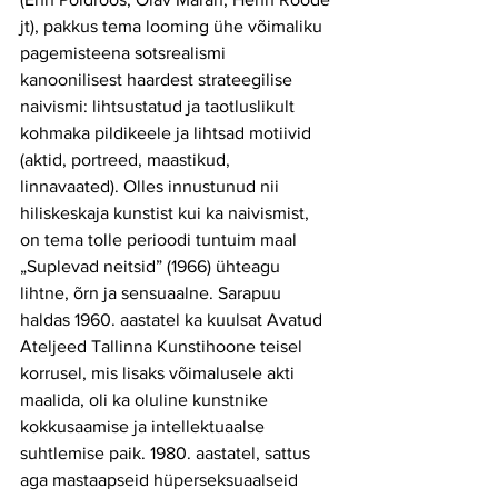
jt), pakkus tema looming ühe võimaliku 
pagemisteena sotsrealismi 
kanoonilisest haardest strateegilise 
naivismi: lihtsustatud ja taotluslikult 
kohmaka pildikeele ja lihtsad motiivid 
(aktid, portreed, maastikud, 
linnavaated). Olles innustunud nii 
hiliskeskaja kunstist kui ka naivismist, 
on tema tolle perioodi tuntuim maal 
„Suplevad neitsid” (1966) ühteagu 
lihtne, õrn ja sensuaalne. Sarapuu 
haldas 1960. aastatel ka kuulsat Avatud 
Ateljeed Tallinna Kunstihoone teisel 
korrusel, mis lisaks võimalusele akti 
maalida, oli ka oluline kunstnike 
kokkusaamise ja intellektuaalse 
suhtlemise paik. 1980. aastatel, sattus 
aga mastaapseid hüperseksuaalseid 