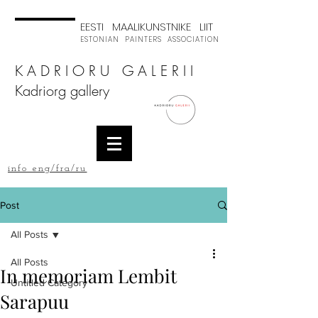
EESTI MAALIKUNSTNIKE LIIT
ESTONIAN PAINTERS ASSOCIATION
K A D R I O R U G A L E R I I
Kadriorg gallery
info eng/fra/ru
Post
All Posts
All Posts
In memoriam Lembit
Untitled Category
Sarapuu