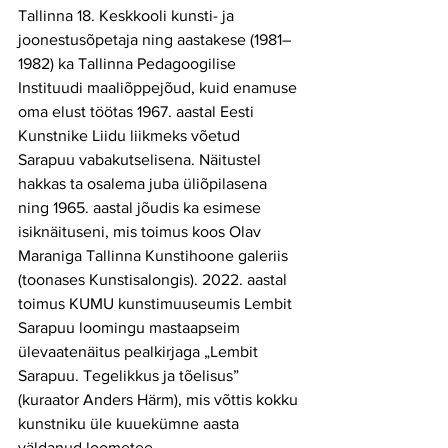
Tallinna 18. Keskkooli kunsti- ja 
joonestusõpetaja ning aastakese (1981–
1982) ka Tallinna Pedagoogilise 
Instituudi maaliõppejõud, kuid enamuse 
oma elust töötas 1967. aastal Eesti 
Kunstnike Liidu liikmeks võetud 
Sarapuu vabakutselisena. Näitustel 
hakkas ta osalema juba üliõpilasena 
ning 1965. aastal jõudis ka esimese 
isiknäituseni, mis toimus koos Olav 
Maraniga Tallinna Kunstihoone galeriis 
(toonases Kunstisalongis). 2022. aastal 
toimus KUMU kunstimuuseumis Lembit 
Sarapuu loomingu mastaapseim 
ülevaatenäitus pealkirjaga „Lembit 
Sarapuu. Tegelikkus ja tõelisus” 
(kuraator Anders Härm), mis võttis kokku 
kunstniku üle kuuekümne aasta 
väldanud loometee.