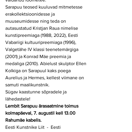
Sarapuu teosed kuuluvad mitmetesse 
erakollektsioonidesse ja 
muuseumidesse ning teda on 
autasustatud Kristjan Raua nimelise 
kunstipreemiaga (1988, 2022), Eesti 
Vabariigi kultuuripreemiaga (1996), 
Valgetähe IV klassi teenetemärgiga 
(2001) ja Konrad Mäe preemia ja 
medaliga (2010). Abielust skulptor Ellen 
Kolkiga on Sarapuul kaks poega 
Aurelius ja Hermes, kellest viimane on 
samuti maalikunstnik.
Sügav kaastunne sõpradele ja 
lähedastele!
Lembit Sarapuu ärasaatmine toimus 
kolmapäeval, 7. augustil kell 13.00 
Rahumäe kabelis.
Eesti Kunstnike Liit  -  Eesti 