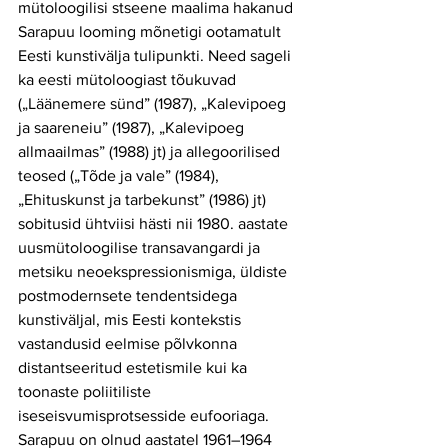
mütoloogilisi stseene maalima hakanud 
Sarapuu looming mõnetigi ootamatult 
Eesti kunstivälja tulipunkti. Need sageli 
ka eesti mütoloogiast tõukuvad 
(„Läänemere sünd” (1987), „Kalevipoeg 
ja saareneiu” (1987), „Kalevipoeg 
allmaailmas” (1988) jt) ja allegoorilised 
teosed („Tõde ja vale” (1984), 
„Ehituskunst ja tarbekunst” (1986) jt) 
sobitusid ühtviisi hästi nii 1980. aastate 
uusmütoloogilise transavangardi ja 
metsiku neoekspressionismiga, üldiste 
postmodernsete tendentsidega 
kunstiväljal, mis Eesti kontekstis 
vastandusid eelmise põlvkonna 
distantseeritud estetismile kui ka 
toonaste poliitiliste 
iseseisvumisprotsesside eufooriaga. 
Sarapuu on olnud aastatel 1961–1964 