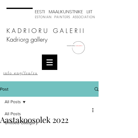
EESTI MAALIKUNSTNIKE LIIT
ESTONIAN PAINTERS ASSOCIATION
K A D R I O R U G A L E R I I
Kadriorg gallery
info eng/fra/ru
Post
All Posts
All Posts
Aastakoosolek 2022
Untitled Category