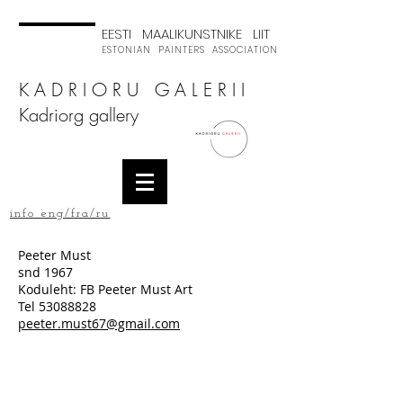
EESTI MAALIKUNSTNIKE LIIT
ESTONIAN PAINTERS ASSOCIATION
K A D R I O R U G A L E R I I
Kadriorg gallery
info eng/fra/ru
Peeter Must
snd 1967
Koduleht: FB Peeter Must Art
Tel
53088828
peeter.must67@gmail.com