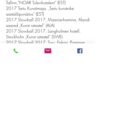
Tallinn,”NOAR Tulevikutalent” (EST)
2017 Tartu Kunstimaja, „Tartu kunstnike
aastalõpunäitus” (EST)
2017 Slowball
2017, Maarianhamina, Alandi
saared „Kunst ratastel” (ALA)
2017 Slowball 2017, Langholmen hotell,
Stockholm „Kunst ratastel” (SWE)
2017 Slowball 2017, Turu, Fiskari, Paminne,
„Kunst ratastel” (FIN)
2017 Slowball 2017, Ravintola Teatteri,
Helsingi „Kunst ratastel” (FIN)
2017 Slowball 2017,
Bagjumpvabaajakeskus, Tallinn „Kunst ratastel”
(EST)
2017 Wabadus kohvik-restoran, Tallinn,
„NOAR Tulevikutalent ” (EST)
2016 Tartu Kunstimaja, „Tartu kunstnike
aastalõpunäitus”(EST)
2016 Tartu Loomemajanduskeskus, “Tartu noore
kunsti oksjon sügisnäitus”(EST)
2016 Tartu Loomemajanduskeskus, “Tartu noore
kunsti oksjon kevadnäitus”(EST)
2015 Vana-Võromaa Kultuurikoda, „Tee” (EST)
2015 Tartu Kunstimaja, „Tartu kunstnike