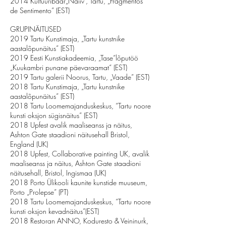
2014 Kultuuribaar„Naiiv”, Tartu, „Fragmentos
de Sentimento” (EST)
GRUPINÄITUSED
2019 Tartu Kunstimaja, „Tartu kunstnike
aastalõpunäitus” (EST)
2019 Eesti Kunstiakadeemia, „Tase“lõputöö
„Kuukambri punane päevaraamat“ (EST)
2019 Tartu galerii Noorus, Tartu, „Vaade” (EST)
2018 Tartu Kunstimaja, „Tartu kunstnike
aastalõpunäitus” (EST)
2018 Tartu Loomemajanduskeskus, “Tartu noore
kunsti oksjon sügisnäitus” (EST)
2018 Upfest avalik maaliseanss ja näitus,
Ashton Gate staadioni näitusehall Bristol,
England (UK)
2018 Upfest, Collaborative painting UK, avalik
maaliseanss ja näitus, Ashton Gate staadioni
näitusehall, Bristol, Ingismaa (UK)
2018 Porto Ülikooli kaunite kunstide muuseum,
Porto „Prolepse” (PT)
2018 Tartu Loomemajanduskeskus, “Tartu noore
kunsti oksjon kevadnäitus”(EST)
2018 Restoran ANNO, Koduresto & Veininurk,