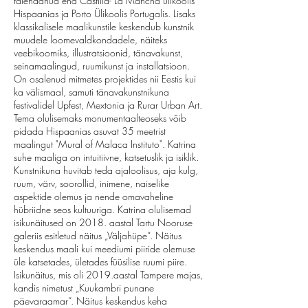
täiendanud end Castilla- La Mancha ülikoolis
Hispaanias ja Porto Ülikoolis Portugalis. Lisaks
klassikalisele maalikunstile keskendub kunstnik
muudele loomevaldkondadele, näiteks
veebikoomiks, illustratsioonid, tänavakunst,
seinamaalingud, ruumikunst ja installatsioon.
On osalenud mitmetes projektides nii Eestis kui
ka välismaal, samuti tänavakunstnikuna
festivalidel Upfest, Mextonia ja Rurar Urban Art.
Tema olulisemaks monumentaalteoseks võib
pidada Hispaanias asuvat 35 meetrist
maalingut "Mural of Malaca Instituto". Katrina
suhe maaliga on intuitiivne, katsetuslik ja isiklik.
Kunstnikuna huvitab teda ajaloolisus, aja kulg,
ruum, värv, soorollid, inimene, naiselike
aspektide olemus ja nende omavaheline
hübriidne seos kultuuriga. Katrina olulisemad
isikunäitused on 2018. aastal Tartu Nooruse
galeriis esitletud näitus „Väljahüpe“. Näitus
keskendus maali kui meediumi piiride olemuse
üle katsetades, ületades füüsilise ruumi piire.
Isikunäitus, mis oli 2019.aastal Tampere majas,
kandis nimetust „Kuukambri punane
päevaraamar“. Näitus keskendus keha