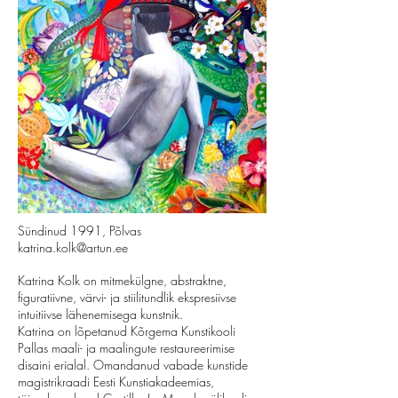
Sündinud 1991, Põlvas
katrina.kolk@artun.ee
Katrina Kolk on mitmekülgne, abstraktne,
figuratiivne, värvi- ja stiilitundlik ekspresiivse
intuitiivse lähenemisega kunstnik.
Katrina on lõpetanud Kõrgema Kunstikooli
Pallas maali- ja maalingute restaureerimise
disaini erialal. Omandanud vabade kunstide
magistrikraadi Eesti Kunstiakadeemias,