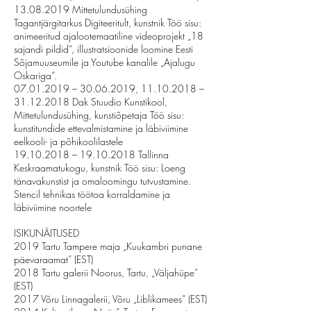
13.08.2019
Mittetulundusühing
Tagantjärgitarkus Digiteeritult, kunstnik Töö sisu:
animeeritud ajalootemaatiline videoprojekt „18
sajandi pildid“, illustratsioonide loomine Eesti
Sõjamuuseumile ja Youtube kanalile „Ajalugu
Oskariga“.
07.01.2019
–
30.06.2019
,
11.10.2018
–
31.12.2018
Dak Stuudio Kunstikool,
Mittetulundusühing, kunstiõpetaja Töö sisu:
kunstitundide ettevalmistamine ja läbiviimine
eelkooli- ja põhikoolilastele
19.10.2018
–
19.10.2018
Tallinna
Keskraamatukogu, kunstnik Töö sisu: Loeng
tänavakunstist ja omaloomingu tutvustamine.
Stencil tehnikas töötoa korraldamine ja
läbiviimine noortele
ISIKUNÄITUSED
2019 Tartu Tampere maja „Kuukambri punane
päevaraamat” (EST)
2018 Tartu galerii Noorus, Tartu, „Väljahüpe”
(EST)
2017 Võru Linnagalerii, Võru „Liblikamees” (EST)