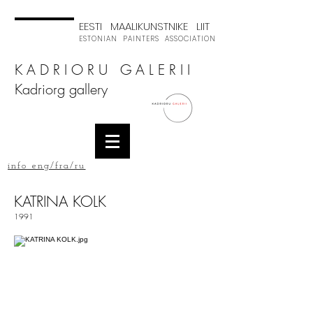
EESTI MAALIKUNSTNIKE LIIT
ESTONIAN PAINTERS ASSOCIATION
K A D R I O R U G A L E R I I
Kadriorg gallery
info eng/fra/ru
KATRINA KOLK
1991