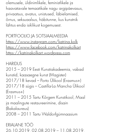
olemusele, üldinimlikele, feministlikele ja
haavatavale temaatikale nagu argipäevasus,
privaatsus, avatus, unistused, läbielamised,
õrnus, seksuaalsus, häbitunne, kus kunstnik
lähtus enda isiklikust kogemusest.
PORTFOOLIO JA SOTSIAALMEEDIA
https://www.instagram.com/katrina.kolk
https://www.facebook.com/katrinakolkart
https://katrinakolkart.wordpress.com
HARIDUS
2015 – 2019 Eesti Kunstiakadeemia, vabad
kunstid, kaasaegne kunst (Magister)
2017/18 kevad – Porto Ülikool (Erasmus+)
2017/18 sügis – Castilla-La Mancha Ülikool
(Erasmus+)
2011 – 2015 Tartu Kõrgem Kunstikool, Maal
ja maalingute restaureerimine, disain
(Bakalaureus)
2008 – 2011 Tartu Waldorfgümnaasium
ERIALANE TÖÖ
26.10.2019
,
02.08.2019
–
11.08.2019
,