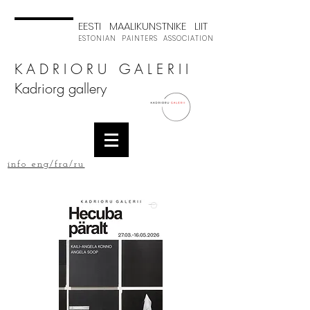
EESTI MAALIKUNSTNIKE LIIT
ESTONIAN PAINTERS ASSOCIATION
K A D R I O R U G A L E R I I
Kadriorg gallery
info eng/fra/ru