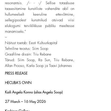
resonantsis. /- - -/ Sellise totaalsuse
taasesitamine kunstiliste vahendite abil on
hullumeelselt keeruline ettevõtmine,
sellegipoolest kunstnikud otsivad viisi
elukogumi terviklikkuse publiku meeltesse
manamiseks.”
–
Näitust toetab: Eesti Kultuurkapital
Tehniline teostus: Siim Soop
Graafiline disain: Tiiu Rebane
Tänud: Siim Soop, Ra Sun, Tiiu Rebane,
Allan Prooso, Karla Soop ja Taavi Johannes
PRESS RELEASE
HECUBA’S OWN
Kaili Angela Konno (alias Angela Soop)
27 March – 16 May 2026
Kadriorg Gallery