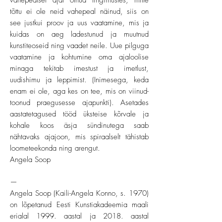
vahepealsel ajal olnud tingimustes, mille
tõttu ei ole neid vahepeal näinud, siis on
see justkui proov ja uus vaatamine, mis ja
kuidas on aeg ladestunud ja muutnud
kunstiteoseid ning vaadet neile. Uue pilguga
vaatamine ja kohtumine oma ajaloolise
minaga tekitab imestust ja imetlust,
uudishimu ja leppimist. (Inimesega, keda
enam ei ole, aga kes on tee, mis on viinud-
toonud praegusesse ajapunkti). Asetades
aastatetagused tööd üksteise kõrvale ja
kohale koos äsja sündinutega saab
nähtavaks ajajoon, mis spiraalselt tähistab
loometeekonda ning arengut.
Angela Soop
—
Angela Soop (Kaili-Angela Konno, s. 1970)
on lõpetanud Eesti Kunstiakadeemia maali
erialal 1999. aastal ja 2018. aastal