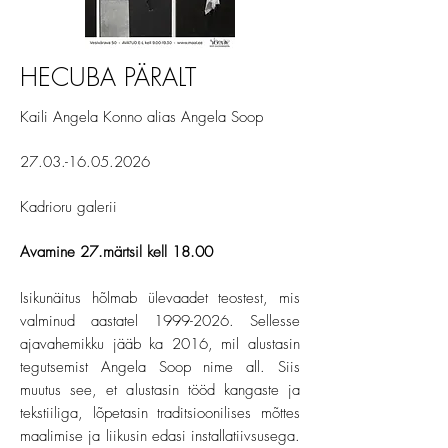
HECUBA PÄRALT
Kaili Angela Konno alias Angela Soop
27.03.-16.05.2026
Kadrioru galerii
Avamine 27.märtsil kell 18.00
Isikunäitus hõlmab ülevaadet teostest, mis
valminud aastatel
1999-2026
. Sellesse
ajavahemikku jääb ka 2016, mil alustasin
tegutsemist Angela Soop nime all. Siis
muutus see, et alustasin tööd kangaste ja
tekstiiliga, lõpetasin traditsioonilises mõttes
maalimise ja liikusin edasi installatiivsusega.