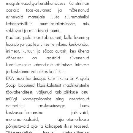
magistrikraadiga kunstihariduses. Kunstnik on
aastaid taaskasutanud ja mõtestanud
erinevaid materjale luues suuremahulisi
kohaspetsiifilisi ruumiinstallatsioone, mis
sekkuvad ja muudavad ruumi.
Kadrioru galerii esitleb autorit, kelle looming
haarab ja vaatleb ühtse tervikuna keskkonda,
inimest, kultuuri ja sõda; autorit, kes ühena
vähestest on aastaid süvenenud
kunstikesksete lahenduste otsimisse inimese
ja keskkonna vahelises konfliktis.
EKA maaliharidusega kunstnikuna on Angela
Soop loobunud klassikalistest maalikunstniku
töövahenditest, väljunud tarbijalikkuse ostu-
müügi kontseptsioonist ning asendanud
eelmainitu taaskasutusega; luues
kestvusperfomansina jätkuvaid,
monumentaalseid, tajumetamorfoose
põhjustavaid aja- ja kohaspetsiifilisi teoseid.