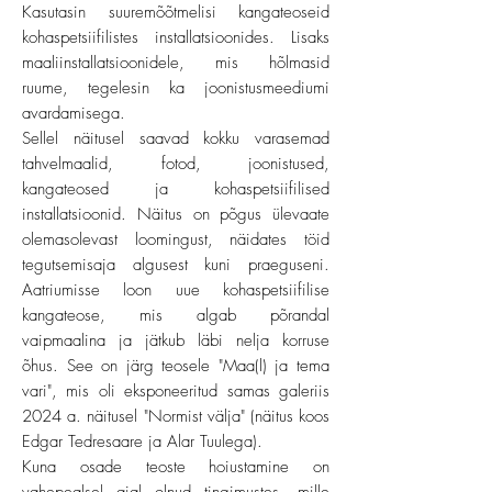
Kasutasin suuremõõtmelisi kangateoseid
kohaspetsiifilistes installatsioonides. Lisaks
maaliinstallatsioonidele, mis hõlmasid
ruume, tegelesin ka joonistusmeediumi
avardamisega.
Sellel näitusel saavad kokku varasemad
tahvelmaalid, fotod, joonistused,
kangateosed ja kohaspetsiifilised
installatsioonid. Näitus on põgus ülevaate
olemasolevast loomingust, näidates töid
tegutsemisaja algusest kuni praeguseni.
Aatriumisse loon uue kohaspetsiifilise
kangateose, mis algab põrandal
vaipmaalina ja jätkub läbi nelja korruse
õhus. See on järg teosele "Maa(l) ja tema
vari", mis oli eksponeeritud samas galeriis
2024 a. näitusel "Normist välja" (näitus koos
Edgar Tedresaare ja Alar Tuulega).
Kuna osade teoste hoiustamine on