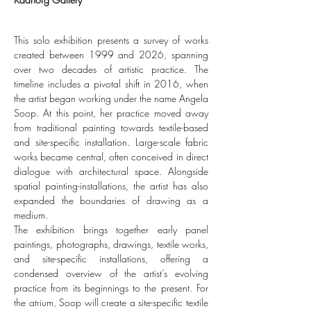
This solo exhibition presents a survey of works
created between 1999 and 2026, spanning
over two decades of artistic practice. The
timeline includes a pivotal shift in 2016, when
the artist began working under the name Angela
Soop. At this point, her practice moved away
from traditional painting towards textile-based
and site-specific installation. Large-scale fabric
works became central, often conceived in direct
dialogue with architectural space. Alongside
spatial painting-installations, the artist has also
expanded the boundaries of drawing as a
medium.
The exhibition brings together early panel
paintings, photographs, drawings, textile works,
and site-specific installations, offering a
condensed overview of the artist’s evolving
practice from its beginnings to the present. For
the atrium, Soop will create a site-specific textile