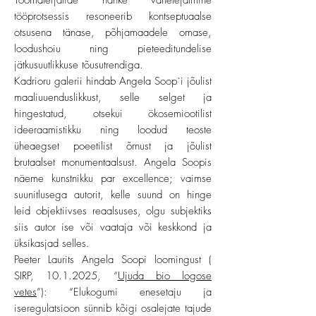
Töömaterjalide hanke vahelejätmine
tööprotsessis resoneerib kontseptuaalse
otsusena tänase, põhjamaadele omase,
loodushoiu ning pieteeditundelise
jätkusuutlikkuse tõusutrendiga.
Kadrioru galerii hindab Angela Soop`i jõulist
maaliuuenduslikkust, selle selget ja
hingestatud, otsekui ökosemiootilist
ideeraamistikku ning loodud teoste
üheaegset poeetilist õrnust ja jõulist
brutaalset monumentaalsust. Angela Soopis
näeme kunstnikku par excellence; vaimse
suunitlusega autorit, kelle suund on hinge
leid objektiivses reaalsuses, olgu subjektiks
siis autor ise või vaataja või keskkond ja
üksikasjad selles.
Peeter Laurits Angela Soopi loomingust (
SIRP,
10.1.2025
, “
Ujuda bio logose
vetes
”): “Elukogumi enesetaju ja
iseregulatsioon sünnib kõigi osalejate tajude