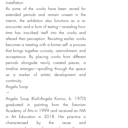
installation.
As some of the works have been stored for
extended periods and remain unseen in the
interim, the exhibition also functions as a re-
encounter and a form of testing—revealing how
time has inscribed itself into the works and
altered their perception. Revisiting earlier works
becomes a meeting with a former self: a process
that brings together curiosity, astonishment, and
acceptance. By placing works from different
periods alongside newly created pieces, a
timeline emerges—spiralling through the space
as a marker of artistic development and
continuity.
Angela Soop
—
Angela Soop (Kaili-Angela Konno, b. 1970)
graduated in painting from the Estonian
Academy of Arts in 1999 and received an MA
in Art Education in 2018. Her practice is
characterised by the reuse and