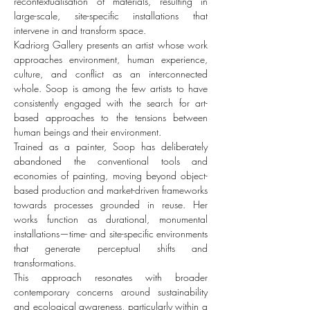
recontextualisation of materials, resulting in
large-scale, site-specific installations that
intervene in and transform space.
Kadriorg Gallery presents an artist whose work
approaches environment, human experience,
culture, and conflict as an interconnected
whole. Soop is among the few artists to have
consistently engaged with the search for art-
based approaches to the tensions between
human beings and their environment.
Trained as a painter, Soop has deliberately
abandoned the conventional tools and
economies of painting, moving beyond object-
based production and market-driven frameworks
towards processes grounded in reuse. Her
works function as durational, monumental
installations—time- and site-specific environments
that generate perceptual shifts and
transformations.
This approach resonates with broader
contemporary concerns around sustainability
and ecological awareness, particularly within a