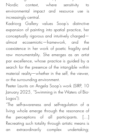
Nordic context, where sensitivity to
environmental impact and resource use is
increasingly central.
Kadriorg Gallery values Soop’s distinctive
expansion of painting into spatial practice, her
conceptually rigorous and intuitively charged—
almost ecosemiotic—framework, and the
coexistence in her work of poetic fragility and
raw monumentality. She emerges as an artist
par excellence, whose practice is guided by a
search for the presence of the intangible within
material reality—whether in the self, the viewer,
or the surrounding environment.
Peeter Laurits on Angela Soop’s work (SIRP, 10
January 2025, “Swimming in the Waters of Bio-
Logos”):
“The self-awareness and self-regulation of a
living whole emerge through the resonance of
the perceptions of all participants. […]
Recreating such totality through artistic means is
an extraordinarily complex undertaking;