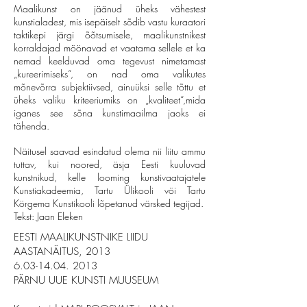
Maalikunst on jäänud üheks vähestest
kunstialadest, mis isepäiselt sõdib vastu kuraatori
taktikepi järgi õõtsumisele, maalikunstnikest
korraldajad möönavad et vaatama sellele et ka
nemad keelduvad oma tegevust nimetamast
„kureerimiseks“, on nad oma valikutes
mõnevõrra subjektiivsed, ainuüksi selle tõttu et
üheks valiku kriteeriumiks on „kvaliteet“,mida
iganes see sõna kunstimaailma jaoks ei
tähenda.
Näitusel saavad esindatud olema nii liitu
ammu
tuttav, kui noored, äsja Eesti kuuluvad
kunstnikud, kelle looming kunstivaatajatele
Kunstiakadeemia, Tartu Ülikooli vöi Tartu
Körgema Kunstikooli lõpetanud värsked tegijad.
Tekst: Jaan Eleken
EESTI MAALIKUNSTNIKE LIIDU
AASTANÄITUS, 2013
6.03-14.04. 2013
PÄRNU UUE KUNSTI MUUSEUM