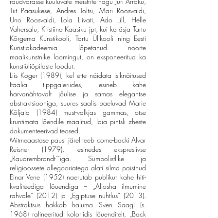
raudvarasse kuuluvate meistrite nagu Jüri Arraku,
Tiit Pääsukese, Andres Toltsi, Mari Roosvaldi,
Uno Roosvaldi, Lola Liivati, Ado Lill, Helle
Vahersalu, Kristiina Kaasiku jpt, kui ka äsja Tartu
Kõrgema Kunstikooli, Tartu Ülikooli ning Eesti
Kunstiakadeemia lõpetanud noorte
maalikunstnike loomingut, on eksponeeritud ka
kunstiüliõpilaste loodut.
Liis Koger (1989), kel ette näidata isiknäitused
Itaalia tippgaleriides, esineb kahe
harvanähtavalt jõulise ja samas elegantse
abstraktsiooniga, suures saalis paeluvad Marie
Kõljala (1984) must-valkjas gammas, otse
kruntimata lõendile maalitud, laia pintsli zheste
dokumenteerivad teosed.
Mitmeaastase pausi järel teeb come-backi Alvar
Reisner (1979), esinedes ekspresiivse
„Raudrembrandt“`iga. Sümbolistlike ja
religioossete allegooriatega alati silma paistnud
Einar Vene (1952) naerutab publikut kahe hiti-
kvaliteediga lõuendiga – „Aljosha ilmumine
rahvale“ (2012) ja „Egiptuse nuhtlus“ (2013).
Abstraktsus hakkab hajuma Sven Saagi (s.
1968) rafineeritud koloriidis lõuenditelt, „Back