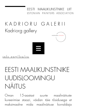
EESTI MAALIKUNSTNIKE LIIT
ESTONIAN PAINTERS ASSOCIATION
K A D R I O R U G A L E R I I
Kadriorg gallery
info eng/fra/ru
EESTI MAALIKUNSTNIKE
UUDISLOOMINGU
NÄITUS
Oman 15-aastast suurte maalinäituste
kureerimise staazi, väidan täie tõsidusega et
maksimaalne mida maalinäituse korraldaja