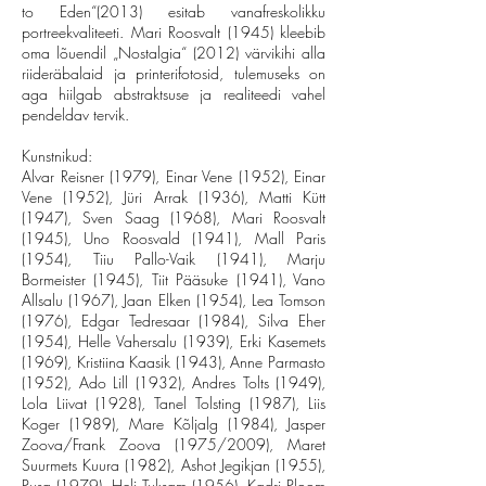
to Eden“(2013) esitab vanafreskolikku
portreekvaliteeti. Mari Roosvalt (1945) kleebib
oma lõuendil „Nostalgia“ (2012) värvikihi alla
riideräbalaid ja printerifotosid, tulemuseks on
aga hiilgab abstraktsuse ja realiteedi vahel
pendeldav tervik.
Kunstnikud:
Alvar Reisner (1979), Einar Vene (1952), Einar
Vene (1952), Jüri Arrak (1936), Matti Kütt
(1947), Sven Saag (1968), Mari Roosvalt
(1945), Uno Roosvald (1941), Mall Paris
(1954), Tiiu Pallo-Vaik (1941), Marju
Bormeister (1945), Tiit Pääsuke (1941), Vano
Allsalu (1967), Jaan Elken (1954), Lea Tomson
(1976), Edgar Tedresaar (1984), Silva Eher
(1954), Helle Vahersalu (1939), Erki Kasemets
(1969), Kristiina Kaasik (1943), Anne Parmasto
(1952), Ado Lill (1932), Andres Tolts (1949),
Lola Liivat (1928), Tanel Tolsting (1987), Liis
Koger (1989), Mare Kõljalg (1984), Jasper
Zoova/Frank Zoova (1975/2009), Maret
Suurmets Kuura (1982), Ashot Jegikjan (1955),
Pusa (1979), Heli Tuksam (1956), Kadri Ploom