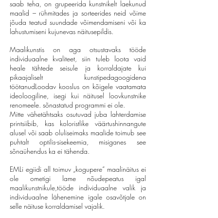
saab teha, on grupeerida kunstnikelt laekunud
maalid – rühmitades ja sorteerides neid võime
jõuda teatud suundade võimendamiseni või ka
lahustumiseni kujunevas näitusepildis.
Maalikunstis on aga otsustavaks tööde
individuaalne kvaliteet, siin tuleb loota vaid
heale tähtede seisule ja korraldajate kui
pikaajaliselt kunstipedagoogidena
töötanudLoodav kooslus on kõigele vaatamata
ideoloogiline, isegi kui näitusel loovkunstnike
renomeele. sõnastatud programmi ei ole.
Mitte vähetähtsaks osutuvad juba lahterdamise
printsiibib, kas
koloristlike väärtushinnangute
alusel või saab oluliseimaks maalide toimub see
puhtalt optilis-sisekeemia, misiganes see
sõnaühendus ka ei tähenda.
EMLi egiidi all toimuv „kogupere“ maalinäitus ei
ole ometigi lame nõudepeatus igal
maalikunstnikule,tööde individuaalne valik ja
individuaalne lähenemine igale osavõtjale on
selle näituse korraldamisel vajalik.