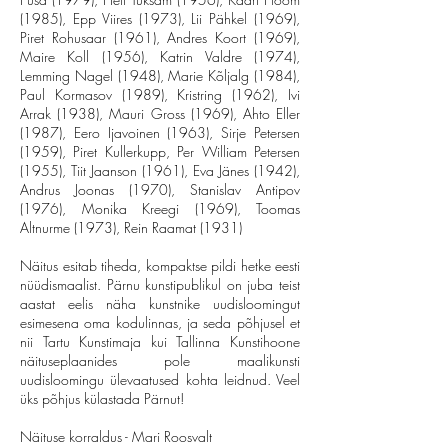
(1985), Epp Viires (1973), Lii Pähkel (1969),
Piret Rohusaar (1961), Andres Koort (1969),
Maire Koll (1956), Katrin Valdre (1974),
Lemming Nagel (1948), Marie Kõljalg (1984),
Paul Kormasov (1989), Kristring (1962), Ivi
Arrak (1938), Mauri Gross (1969), Ahto Eller
(1987), Eero Ijavoinen (1963), Sirje Petersen
(1959), Piret Kullerkupp, Per William Petersen
(1955), Tiit Jaanson (1961), Eva Jänes (1942),
Andrus Joonas (1970), Stanislav Antipov
(1976), Monika Kreegi (1969), Toomas
Altnurme (1973), Rein Raamat (1931)
Näitus esitab tiheda, kompaktse pildi hetke eesti
nüüdismaalist. Pärnu kunstipublikul on juba teist
aastat eelis näha kunstnike uudisloomingut
esimesena oma kodulinnas, ja seda põhjusel et
nii Tartu Kunstimaja kui Tallinna Kunstihoone
näituseplaanides pole maalikunsti
uudisloomingu ülevaatused kohta leidnud. Veel
üks põhjus külastada Pärnut!
Näituse korraldus - Mari Roosvalt