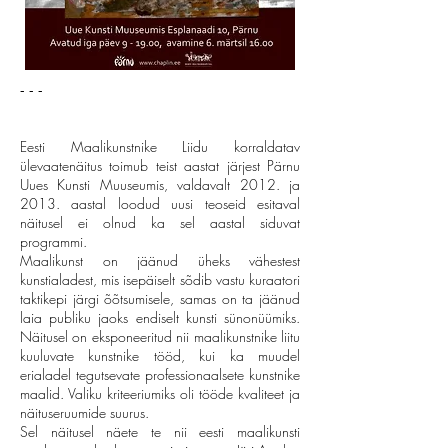
- - -
Eesti Maalikunstnike Liidu korraldatav
ülevaatenäitus toimub teist aastat järjest Pärnu
Uues Kunsti Muuseumis, valdavalt 2012. ja
2013. aastal loodud uusi teoseid esitaval
näitusel ei olnud ka sel aastal siduvat
programmi.
Maalikunst on jäänud üheks vähestest
kunstialadest, mis isepäiselt sõdib vastu kuraatori
taktikepi järgi õõtsumisele, samas on ta jäänud
laia publiku jaoks endiselt kunsti sünonüümiks.
Näitusel on eksponeeritud nii maalikunstnike liitu
kuuluvate kunstnike tööd, kui ka muudel
erialadel tegutsevate professionaalsete kunstnike
maalid. Valiku kriteeriumiks oli tööde kvaliteet ja
näituseruumide suurus.
Sel näitusel näete te nii eesti maalikunsti