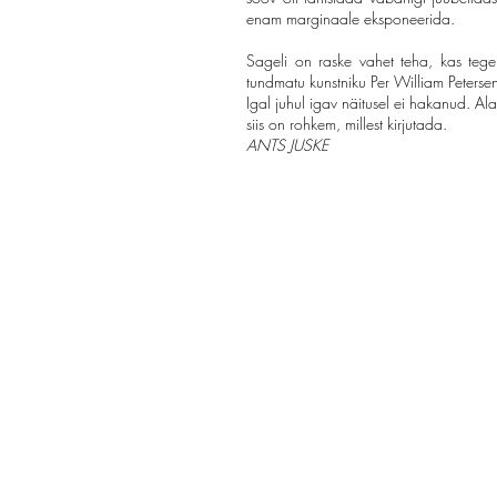
enam marginaale eksponeerida.
Sageli on raske vahet teha, kas tege
tundmatu kunstniku Per William Petersen
Igal juhul igav näitusel ei hakanud. Al
siis on rohkem, millest kirjutada.
ANTS JUSKE