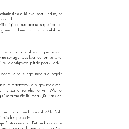
olnukski vaja läinud, sest tundub, et
 maalid.
õi oligi see kuraatorite kerge iroonia
stagneerunud eesti kunst ärkab ükskord
se järgi: abstraktsed, figuratiivsed,
ttav naisenägu. Uus kvaliteet on ka Uno
millele vihjavad piltide pealkirjadki.
sioone, Sirje Runge maalitud objekt
sia ja mitteteadvuse sügavustest veel
 mainitu sarnaneb üha rohkem Marko
karavad-žistlik” maal. Jüri Kask on
leks hea maal – seda tõestab Mila Balti
rmiselt sugereeriv.
e Protsini maalid. Ent kui kuraatorite
ee postmodernistlik aeg, kus tuleb üha