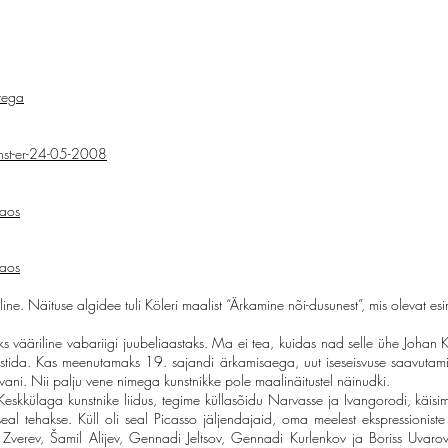
etega
unst-er-24-05-2008
laos
laos
ine. Näituse algidee tuli Köleri maalist “Ärkamine nõi-dusunest”, mis olevat esime
ks vääriline vabariigi juubeliaastaks. Ma ei tea, kuidas nad selle ühe Joha
üstida. Kas meenutamaks 19. sajandi ärkamisaega, uut iseseisvuse saavutamis
ani. Nii palju vene nimega kunstnikke pole maalinäitustel näinudki.
eskkülaga kunstnike liidus, tegime küllasõidu Narvasse ja Ivangorodi, käisi
eal tehakse. Küll oli seal Picasso jäljendajaid, oma meelest ekspressioniste 
 Zverev, Šamil Alijev, Gennadi Jeltsov, Gennadi Kurlenkov ja Boriss Uvarov