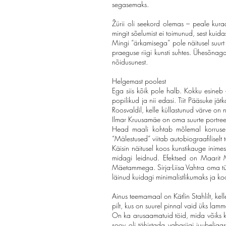
segasemaks.
Žürii oli seekord olemas – peale kuraa
mingit sõelumist ei toimunud, sest kuid
Mingi “ärkamisega” pole näitusel suurt 
praeguse riigi kunsti suhtes. Ühesõnaga
nõidusunest.
Helgemast poolest
Ega siis kõik pole halb. Kokku esineb 
popilikud ja nii edasi. Tiit Pääsuke jät
Roosvaldil, kelle küllastunud värve on 
Ilmar Kruusamäe on oma suurte portreede
Head maali kohtab mõlemal korrusel. 
“Mälestused” viitab autobiograafilisel
Käisin näitusel koos kunstikauge inime
midagi leidnud. Efektsed on Maarit
Mäetammega. Sirja-Liisa Vahtra oma t
läinud kuidagi minimalistlikumaks ja k
Ainus teemamaal on Kätlin Stahlilt, kell
pilt, kus on suurel pinnal vaid üks lam
On ka arusaamatuid töid, mida võiks kva
soov oli tähistada vabariigi juubeliaas