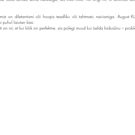
mist on diletantismi või hoopis teadliku või tahtmatu naivismiga. August 
i puhul laiutan käsi.
ati on nii, et kui kõik on perfektne, siis polegi muud kui öelda kiidusõnu – pro