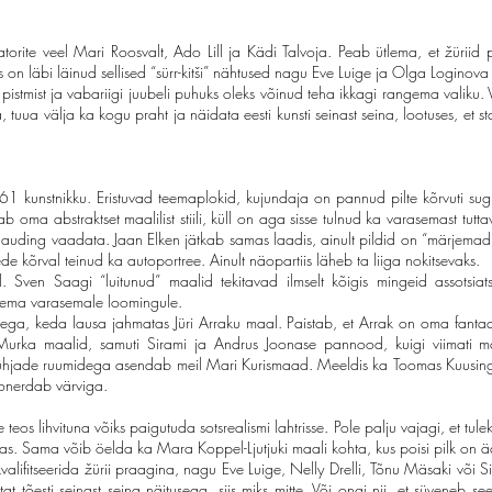
torite veel Mari Roosvalt, Ado Lill ja Kädi Talvoja. Peab ütlema, et žüriid p
as on läbi läinud sellised “sürr-kitši” nähtused nagu Eve Luige ja Olga Loginova
pistmist ja vabariigi juubeli puhuks oleks võinud teha ikkagi rangema valiku. V
, tuua välja ka kogu praht ja näidata eesti kunsti seinast seina, lootuses, et 
61 kunstnikku. Eristuvad teemaplokid, kujundaja on pannud pilte kõrvuti sugulu
kab oma abstraktset maalilist stiili, küll on aga sisse tulnud ka varasemast tu
nauding vaadata. Jaan Elken jätkab samas laadis, ainult pildid on “märjemad”, 
 kõrval teinud ka autoportree. Ainult näopartiis läheb ta liiga nokitsevaks.
Sven Saagi “luitunud” maalid tekitavad ilmselt kõigis mingeid assotsiat
t tema varasemale loomingule.
sega, keda lausa jahmatas Jüri Arraku maal. Paistab, et Arrak on oma fantaa
 Murka maalid, samuti Sirami ja Andrus Joonase pannood, kuigi viimati
ühjade ruumidega asendab meil Mari Kurismaad. Meeldis ka Toomas Kuusingu “
oonerdab värviga.
e teos lihvituna võiks paigutuda sotsrealismi lahtrisse. Pole palju vajagi, et tu
mas. Sama võib öelda ka Mara Koppel-Ljutjuki maali kohta, kus poisi pilk on ää
lifitseerida žürii praagina, nagu Eve Luige, Nelly Drelli, Tõnu Mäsaki või Sirj
tat tõesti seinast seina näitusega, siis miks mitte. Või ongi nii, et süveneb s