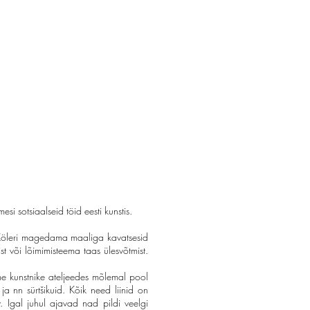
si sotsiaalseid töid eesti kunstis.
n Köleri magedama maaliga kavatsesid
t või lõimimisteema taas ülesvõtmist.
me kunstnike ateljeedes mõlemal pool
ja nn sürtšikuid. Kõik need liinid on
. Igal juhul ajavad nad pildi veelgi