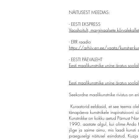
NÄITUSEST MEEDIAS:
- EESTI EKSPRESS
Vaoshoitult, marginaalsete kõrvalekall
- ERR raadio
https://arhiiv.err.ee/vaata/kunst-er-k
- EESTI PÄEVALEHT
Eesti maalikunstnike unine äratus soola
Eesti maalikunstnike unine äratus soola
Seekordne maalikunstnike rivistus on eril
Kuraatorid eeldasid, et see teema ole
tänapäeva kunstnikele inspiratsiooni s
Kunstnikke on kokku aetud Pärnust Narv
1990. aastate algul, kui olime Ando K
jõge ja saime aimu, mis laadi kunsti s
praeguselgi näitusel esindatud. Kuzja