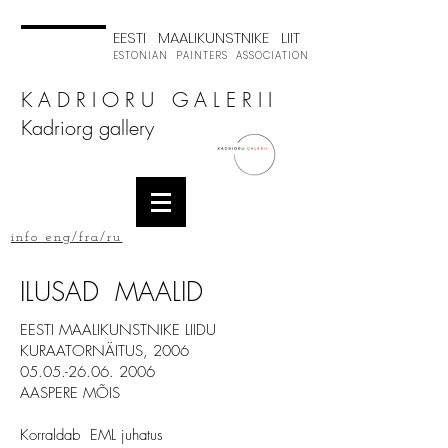
EESTI MAALIKUNSTNIKE LIIT
ESTONIAN PAINTERS ASSOCIATION
K A D R I O R U G A L E R I I
Kadriorg gallery
info eng/fra/ru
ILUSAD MAALID
EESTI MAALIKUNSTNIKE LIIDU
KURAATORNÄITUS, 2006
05.05.-26.06
. 2006
AASPERE MÕIS
Korraldab EML juhatus