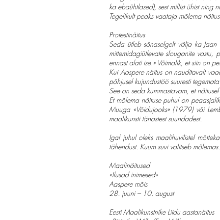
ka ebaühtlased), sest millist ühist nin
Tegelikult peaks vaataja mõlema näituse
Protestinäitus
Seda ütleb sõnaselgelt välja ka Jaan 
mittemidagiütlevate slouganite vastu, p
ennast alati ise.» Võimalik, et siin on p
Kui Aaspere näitus on nauditavalt vaade
põhjusel kujundustöö suuresti tegemata 
See on seda kummastavam, et näitusel 
Et mõlema näituse puhul on peaasjaliku
Muuga «Võidujooks» (1979) või Lemb
maalikunsti tänastest suundadest.
Igal juhul oleks maalihuvilistel mõtte
tähendust. Kuum suvi valitseb mõlemas.
Maalinäitused
«Ilusad inimesed»
Aaspere mõis
28. juuni – 10. august
Eesti Maalikunstnike Liidu aastanäitus