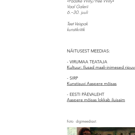
«Päästke Willy/Free Willy»
Vaal Galerii
6.–30. juuli
Teet Veispak
kunstikriitik
NÄITUSEST MEEDIAS:
- VIRUMAA TEATAJA
Kultuur: Ilusad maali-inimesed ripuv
- SIRP
Kunstisuvi Aaspere mõisas
- EESTI PÄEVALEHT
Aaspere mõisas lokkab iluisaim
Foto digimeediast: