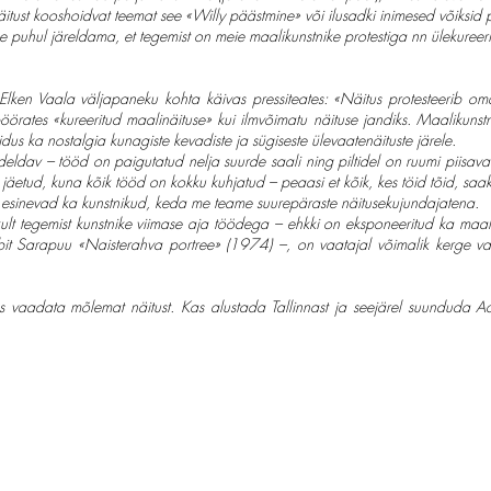
g näitust kooshoidvat teemat see «Willy päästmine» või ilusadki inimesed võiksi
 puhul järeldama, et tegemist on meie maalikunstnike protestiga nn ülekureerit
Elken Vaala väljapaneku kohta käivas pressiteates: «Näitus protesteerib o
öörates «kureeritud maalinäituse» kui ilmvõimatu näituse jandiks. Maalikunstn
eidus ka nostalgia kunagiste kevadiste ja sügiseste ülevaatenäituste järele.
ldav – tööd on paigutatud nelja suurde saali ning piltidel on ruumi piisavalt
jäetud, kuna kõik tööd on kokku kuhjatud – peaasi et kõik, kes töid tõid, saa
esinevad ka kunstnikud, keda me teame suurepäraste näitusekujundajatena.
lt tegemist kunstnike viimase aja töödega – ehkki on eksponeeritud ka maale 
it Sarapuu «Naisterahva portree» (1974) –, on vaatajal võimalik kerge
kas vaadata mõlemat näitust. Kas alustada Tallinnast ja seejärel suunduda Aa