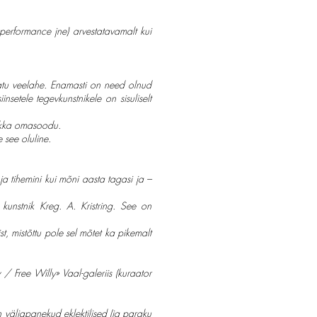
performance jne) arvestatavamalt kui
tamatu veelahe. Enamasti on need olnud
nsetele tegevkunstnikele on sisuliselt
 ikka omasoodu.
 see oluline.
a tihemini kui mõni aasta tagasi ja –
kunstnik Kreg. A. Kristring. See on
st, mistõttu pole sel mõtet ka pikemalt
 Free Willy» Vaal-galeriis (kuraator
on väljapanekud eklektilised (ja paraku