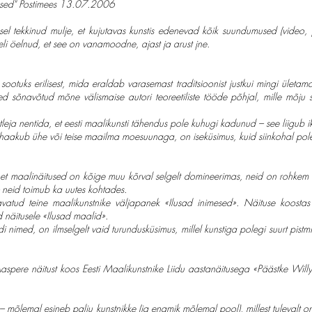
imesed" Postimees 13.07.2006
el tekkinud mulje, et kujutavas kunstis edenevad kõik suundumused (video, 
geli öelnud, et see on vanamoodne, ajast ja arust jne.
i sootuks erilisest, mida eraldab varasemast traditsioonist justkui mingi üle
lsed sõnavõtud mõne välismaise autori teoreetiliste tööde põhjal, mille mõju sii
tleja nentida, et eesti maalikunsti tähendus pole kuhugi kadunud – see liigub
haakub ühe või teise maailma moesuunaga, on iseküsimus, kuid siinkohal pole
, et maalinäitused on kõige muu kõrval selgelt domineerimas, neid on rohkem j
 neid toimub ka uutes kohtades.
tud teine maalikunstnike väljapanek «Ilusad inimesed». Näituse koostas 
 näitusele «Ilusad maalid».
odi nimed, on ilmselgelt vaid turundusküsimus, millel kunstiga polegi suurt pistmi
pere näitust koos Eesti Maalikunstnike Liidu aastanäitusega «Päästke Willy /
ole – mõlemal esineb palju kunstnikke (ja enamik mõlemal pool), millest tulevalt 