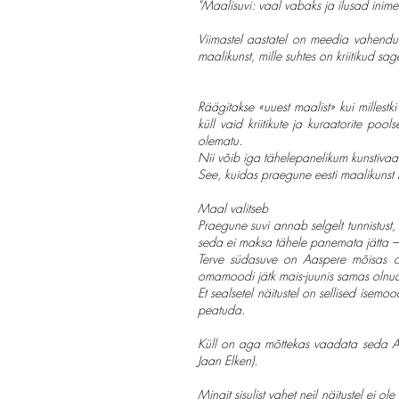
"Maalisuvi: vaal vabaks ja ilusad in
Viimastel aastatel on meedia vahendus
maalikunst, mille suhtes on kriitikud sa
Räägitakse «uuest maalist» kui millestk
küll vaid kriitikute ja kuraatorite poo
olematu.
Nii võib iga tähelepanelikum kunstivaa
See, kuidas praegune eesti maalikunst 
Maal valitseb
Praegune suvi annab selgelt tunnistust
seda ei maksa tähele panemata jätta –
Terve südasuve on Aaspere mõisas ava
omamoodi jätk mais-juunis samas olnud
Et sealsetel näitustel on sellised isemo
peatuda.
Küll on aga mõttekas vaadata seda Aas
Jaan Elken).
Mingit sisulist vahet neil näitustel ei 