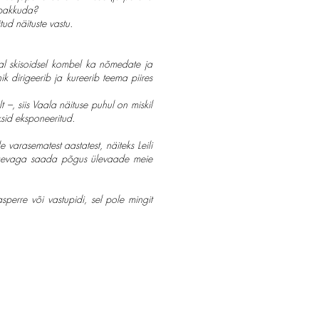
d pakkuda?
ud näituste vastu.
mal skisoidsel kombel ka nõmedate ja
ik dirigeerib ja kureerib teema piires
 –, siis Vaala näituse puhul on miskil
ksid eksponeeritud.
varasematest aastatest, näiteks Leili
 vaevaga saada põgus ülevaade meie
sperre või vastupidi, sel pole mingit