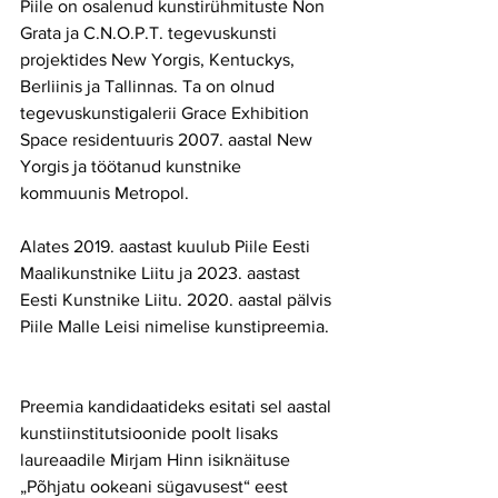
Piile on osalenud kunstirühmituste Non 
Grata ja C.N.O.P.T. tegevuskunsti 
projektides New Yorgis, Kentuckys, 
Berliinis ja Tallinnas. Ta on olnud 
tegevuskunstigalerii Grace Exhibition 
Space residentuuris 2007. aastal New 
Yorgis ja töötanud kunstnike 
kommuunis Metropol.
Alates 2019. aastast kuulub Piile Eesti 
Maalikunstnike Liitu ja 2023. aastast 
Eesti Kunstnike Liitu. 2020. aastal pälvis 
Piile Malle Leisi nimelise kunstipreemia.
Preemia kandidaatideks esitati sel aastal 
kunstiinstitutsioonide poolt lisaks 
laureaadile Mirjam Hinn isiknäituse 
„Põhjatu ookeani sügavusest“ eest 