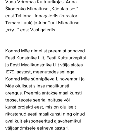
Vana-Võromaa Kultuurikojas; Anna 
Škodenko isiknäituse „Käeulatuses“ 
eest Tallinna Linnagaleriis (kuraator 
Tamara Luuk) ja Alar Tuul isiknäituse 
„x+y…“ eest Vaal galeriis.
Konrad Mäe nimelist preemiat annavad 
Eesti Kunstnike Liit, Eesti Kultuurkapital 
ja Eesti Maalikunstnike Liit välja alates 
1979. aastast, meenutades sellega 
Konrad Mäe sünnipäeva 1. novembril ja 
Mäe olulisust siinse maalikunsti 
arengus. Preemia antakse maalikunsti 
teose, teoste seeria, näituse või 
kunstiprojekti eest, mis on oluliselt 
rikastanud eesti maalikunsti ning olnud 
avalikult eksponeeritud ajavahemikul 
väljaandmisele eelneva aasta 1. 