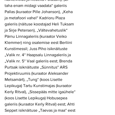
taha enam midagi vaadata“ galeriis 
Pallas (kuraator Pille Johanson), „Keha 
ja metafoori vahel“ Kadrioru Plaza 
galeriis (näituse koostajad Heli Tuksam 
ja Sirje Petersen), „Vältevahetuslik“ 
Pärnu Linnagaleriis (kuraator Veiko 
Klemmer) ning osalemise eest Berliini 
Kunstimessil; Juss Piho isiknäituste 
„Valik nr. 4“ Haapsalu Linnagaleriis ja 
„Valik nr. 5“ Vaal galeriis eest; Brenda 
Purtsak isiknäituste „Sünnitus“ ARS 
Projektiruumis (kuraator Aleksander 
Metsamärt), „Tung“ (koos Lisette 
Lepikuga) Tartu Kunstimajas (kuraator 
Kerly Ritval), „Sissepääs mitte igaühele“ 
(koos Lisette Lepikuga) Hobusepea 
galeriis (kuraator Kerly Ritval) eest; Ahti 
Seppet isiknäituse „Taevas ja maa“ eest 