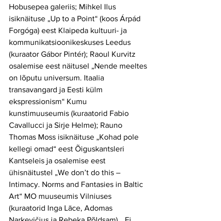
Hobusepea galeriis; Mihkel Ilus 
isiknäituse „Up to a Point“ (koos Árpád 
Forgóga) eest Klaipeda kultuuri- ja 
kommunikatsioonikeskuses Leedus 
(kuraator Gábor Pintér); Raoul Kurvitz 
osalemise eest näitusel „Nende meeltes 
on lõputu universum. Itaalia 
transavangard ja Eesti külm 
ekspressionism“ Kumu 
kunstimuuseumis (kuraatorid Fabio 
Cavallucci ja Sirje Helme); Rauno 
Thomas Moss isiknäituse „Kohad pole 
kellegi omad“ eest Õiguskantsleri 
Kantseleis ja osalemise eest 
ühisnäitustel „We don’t do this – 
Intimacy. Norms and Fantasies in Baltic 
Art“ MO muuseumis Vilniuses 
(kuraatorid Inga Lāce, Adomas 
Narkevičius ja Rebeka Põldsam), „Ei 