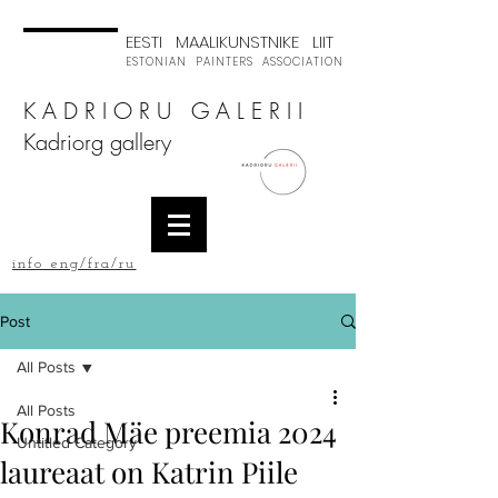
EESTI MAALIKUNSTNIKE LIIT
ESTONIAN PAINTERS ASSOCIATION
K A D R I O R U G A L E R I I
Kadriorg gallery
info eng/fra/ru
Post
All Posts
All Posts
Konrad Mäe preemia 2024
Untitled Category
laureaat on Katrin Piile