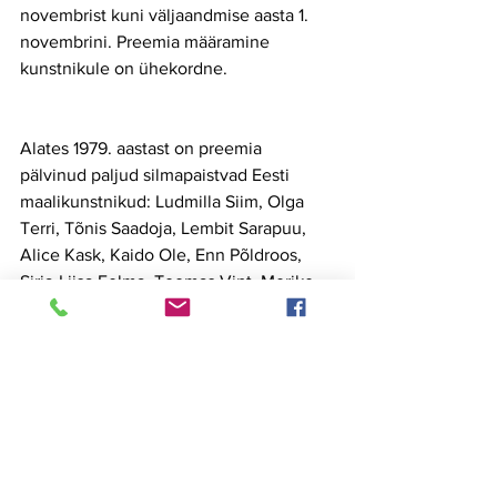
novembrist kuni väljaandmise aasta 1. 
novembrini. Preemia määramine 
kunstnikule on ühekordne.
Alates 1979. aastast on preemia 
pälvinud paljud silmapaistvad Eesti 
maalikunstnikud: Ludmilla Siim, Olga 
Terri, Tõnis Saadoja, Lembit Sarapuu, 
Alice Kask, Kaido Ole, Enn Põldroos, 
Sirja-Liisa Eelma, Toomas Vint, Merike 
Estna, Peeter Mudist, Jaan Toomik, 
Lembit Saarts, Tiit Pääsuke, Valeri 
Vinogradov, Aili Vint, Olev Subbi, Sirje 
Runge, Jüri Arrak, Peeter Allik, Lola 
Liivat, Andres Tolts, Kristi Kongi, Uno 
Roosvalt, Laurentsius & A.D., Erki 
Kasemets, August Künnapu ja paljud 
teised.