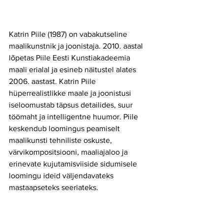
Katrin Piile (1987) on vabakutseline 
maalikunstnik ja joonistaja. 2010. aastal 
lõpetas Piile Eesti Kunstiakadeemia 
maali erialal ja esineb näitustel alates 
2006. aastast. Katrin Piile 
hüperrealistlikke maale ja joonistusi 
iseloomustab täpsus detailides, suur 
töömaht ja intelligentne huumor. Piile 
keskendub loomingus peamiselt 
maalikunsti tehniliste oskuste, 
värvikompositsiooni, maaliajaloo ja 
erinevate kujutamisviiside sidumisele 
loomingu ideid väljendavateks 
mastaapseteks seeriateks.